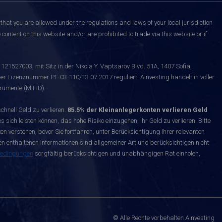
that you are allowed under the regulations and laws of your local jurisdiction
content on this website and/or are prohibited to trade via this website or if
121527003, mit Sitz in der Nikola Y. Vaptsarov Blvd. 51A, 1407 Sofia,
er Lizenznummer РГ-03-110/13.07.2017 reguliert. Ainvesting handelt in voller
rumente (MiFID).
nell Geld zu verlieren.
85.5% der Kleinanlegerkonten verlieren Geld
s sich leisten können, das hohe Risiko einzugehen, Ihr Geld zu verlieren. Bitte
n verstehen, bevor Sie fortfahren, unter Berücksichtigung Ihrer relevanten
enthaltenen Informationen sind allgemeiner Art und berücksichtigen nicht
bedingungen
sorgfältig berücksichtigen und unabhängigen Rat einholen,
© Alle Rechte vorbehalten Ainvesting