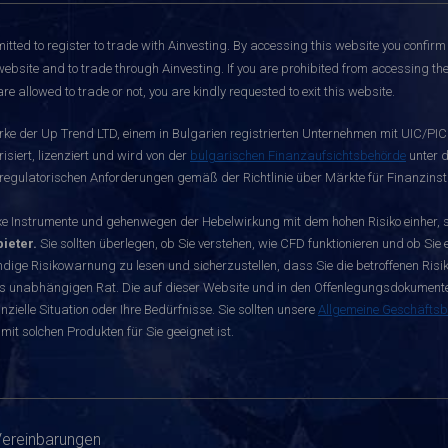
itted to register to trade with Ainvesting.
By accessing this website you confirm 
website and to trade through Ainvesting. If you are prohibited from accessing the 
re allowed to trade or not, you are kindly requested to exit this website.
rke der Up Trend LTD, einem in Bulgarien registrierten Unternehmen mit UIC/PIC 
siert, lizenziert und wird von der
bulgarischen Finanzaufsichtsbehörde
unter d
egulatorischen Anforderungen gemäß der Richtlinie über Märkte für Finanzinst
nstrumente und gehenwegen der Hebelwirkung mit dem hohen Risiko einher, sch
ieter.
Sie sollten überlegen, ob Sie verstehen, wie CFD funktionieren und ob Sie e
dige Risikowarnung zu lesen und sicherzustellen, dass Sie die betroffenen Risike
s unabhängigen Rat. Die auf dieser Website und in den Offenlegungsdokumenten 
zielle Situation oder Ihre Bedürfnisse. Sie sollten unsere
Allgemeine Geschäfts
mit solchen Produkten für Sie geeignet ist.
Vereinbarungen