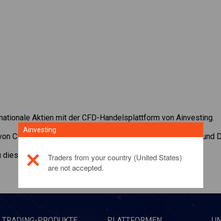
rnationale Aktien mit der CFD-Handelsplattform von Ainvesting.
Ainvesting
 von CFDs auf
Schlumberger
. Erhalten Sie Echtzeit-Preise und 
zu diesem Anlageprodukt,
klicken Sie hier
Traders from your country (United States)
are not accepted.
TRADING-PRODUKTE
PLATTFORMEN
U