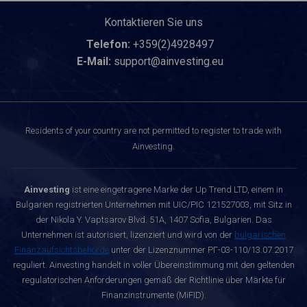
Kontaktieren Sie uns
Telefon:
+359(2)4928497
E-Mail:
support@ainvesting.eu
Residents of your country are not permitted to register to trade with
Ainvesting.
Ainvesting
ist eine eingetragene Marke der Up Trend LTD, einem in
Bulgarien registrierten Unternehmen mit UIC/PIC 121527003, mit Sitz in
der Nikola Y. Vaptsarov Blvd. 51A, 1407 Sofia, Bulgarien. Das
Unternehmen ist autorisiert, lizenziert und wird von der
bulgarischen
Finanzaufsichtsbehörde
unter der Lizenznummer РГ-03-110/13.07.2017
reguliert. Ainvesting handelt in voller Übereinstimmung mit den geltenden
regulatorischen Anforderungen gemäß der Richtlinie über Märkte für
Finanzinstrumente (MiFID).