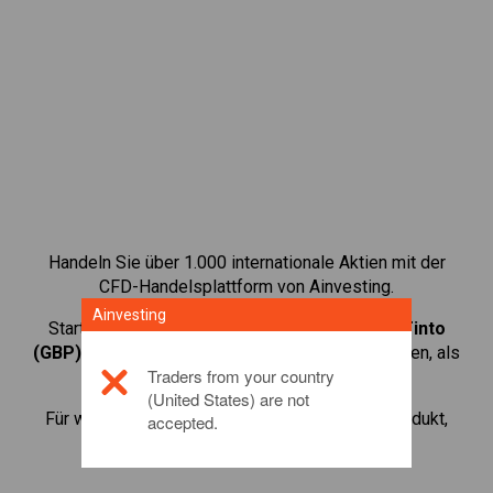
Handeln Sie über 1.000 internationale Aktien mit der
CFD-Handelsplattform von Ainvesting.
Ainvesting
Starten Sie mit dem Handel von CFDs auf
Rio Tinto
(GBP)
. Erhalten Sie Echtzeit-Preise und Dividenden, als
Traders from your country
wenn Sie selbst die Aktie halten.
(United States) are not
Für weitere Informationen zu diesem Anlageprodukt,
accepted.
klicken Sie hier