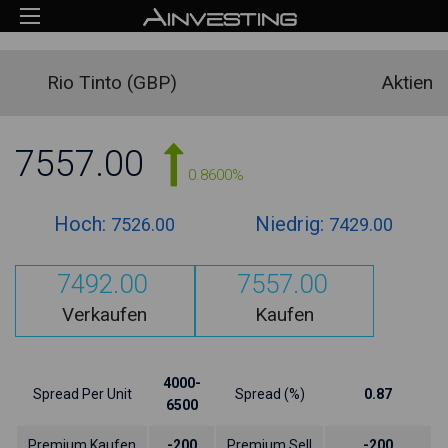
Rio Tinto (GBP)
Aktien
7557.00
0.8600%
Hoch:
Niedrig:
7526.00
7429.00
7492.00
7557.00
Verkaufen
Kaufen
4000-
Spread Per Unit
Spread (%)
0.87
6500
Premium Kaufen
-200
Premium Sell
-200