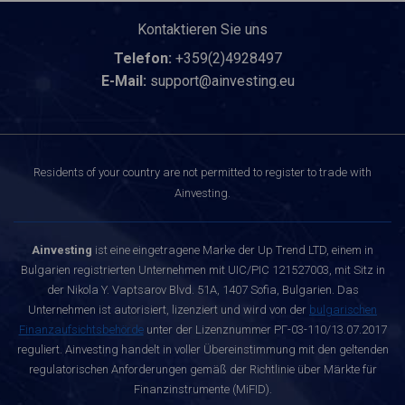
Kontaktieren Sie uns
Telefon:
+359(2)4928497
E-Mail:
support@ainvesting.eu
Residents of your country are not permitted to register to trade with
Ainvesting.
Ainvesting
ist eine eingetragene Marke der Up Trend LTD, einem in
Bulgarien registrierten Unternehmen mit UIC/PIC 121527003, mit Sitz in
der Nikola Y. Vaptsarov Blvd. 51A, 1407 Sofia, Bulgarien. Das
Unternehmen ist autorisiert, lizenziert und wird von der
bulgarischen
Finanzaufsichtsbehörde
unter der Lizenznummer РГ-03-110/13.07.2017
reguliert. Ainvesting handelt in voller Übereinstimmung mit den geltenden
regulatorischen Anforderungen gemäß der Richtlinie über Märkte für
Finanzinstrumente (MiFID).