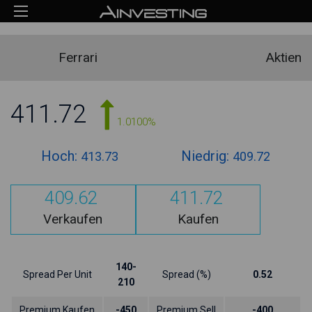
Ferrari
Aktien
411.72
1.0100%
Hoch:
Niedrig:
413.73
409.72
409.62
411.72
Verkaufen
Kaufen
140-
Spread Per Unit
Spread (%)
0.52
210
Premium Kaufen
-450
Premium Sell
-400