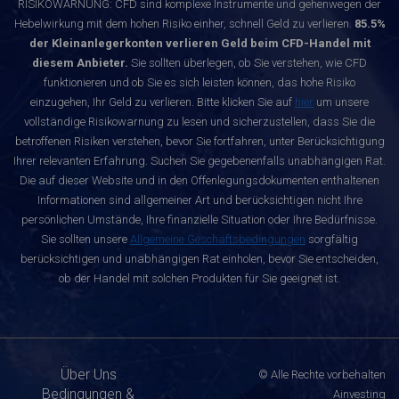
RISIKOWARNUNG: CFD sind komplexe Instrumente und gehenwegen der
Hebelwirkung mit dem hohen Risiko einher, schnell Geld zu verlieren.
85.5%
der Kleinanlegerkonten verlieren Geld beim CFD-Handel mit
diesem Anbieter.
Sie sollten überlegen, ob Sie verstehen, wie CFD
funktionieren und ob Sie es sich leisten können, das hohe Risiko
einzugehen, Ihr Geld zu verlieren. Bitte klicken Sie auf
hier
um unsere
vollständige Risikowarnung zu lesen und sicherzustellen, dass Sie die
betroffenen Risiken verstehen, bevor Sie fortfahren, unter Berücksichtigung
Ihrer relevanten Erfahrung. Suchen Sie gegebenenfalls unabhängigen Rat.
Die auf dieser Website und in den Offenlegungsdokumenten enthaltenen
Informationen sind allgemeiner Art und berücksichtigen nicht Ihre
persönlichen Umstände, Ihre finanzielle Situation oder Ihre Bedürfnisse.
Sie sollten unsere
Allgemeine Geschäftsbedingungen
sorgfältig
berücksichtigen und unabhängigen Rat einholen, bevor Sie entscheiden,
ob der Handel mit solchen Produkten für Sie geeignet ist.
Über Uns
© Alle Rechte vorbehalten
Bedingungen &
Ainvesting