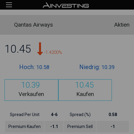
Qantas Airways
Aktien
10.45
-1.4200%
Hoch:
Niedrig:
10.58
10.39
10.39
10.45
Verkaufen
Kaufen
Spread Per Unit
4-6
Spread (%)
0.58
Premium Kaufen
-1.1
Premium Sell
-1