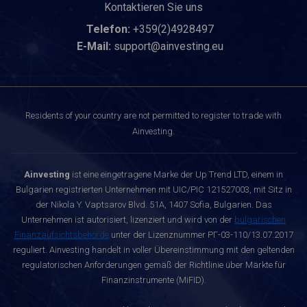
Kontaktieren Sie uns
Telefon:
+359(2)4928497
E-Mail:
support@ainvesting.eu
Residents of your country are not permitted to register to trade with
Ainvesting.
Ainvesting
ist eine eingetragene Marke der Up Trend LTD, einem in
Bulgarien registrierten Unternehmen mit UIC/PIC 121527003, mit Sitz in
der Nikola Y. Vaptsarov Blvd. 51A, 1407 Sofia, Bulgarien. Das
Unternehmen ist autorisiert, lizenziert und wird von der
bulgarischen
Finanzaufsichtsbehörde
unter der Lizenznummer РГ-03-110/13.07.2017
reguliert. Ainvesting handelt in voller Übereinstimmung mit den geltenden
regulatorischen Anforderungen gemäß der Richtlinie über Märkte für
Finanzinstrumente (MiFID).