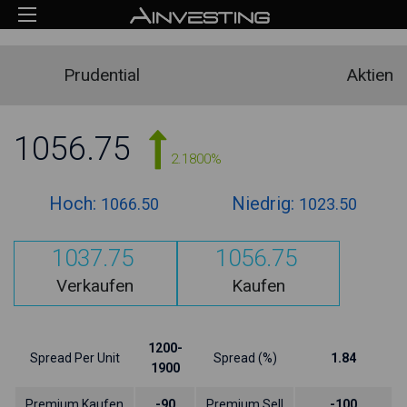
Prudential
Aktien
1056.75
2.1800%
Hoch:
Niedrig:
1066.50
1023.50
1037.75
1056.75
Verkaufen
Kaufen
1200-
Spread Per Unit
Spread (%)
1.84
1900
Premium Kaufen
-90
Premium Sell
-100