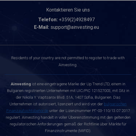
Kontaktieren Sie uns
Telefon:
+359(2)4928497
E-Mail:
support@ainvesting.eu
Residents of your country are not permitted to register to trade with
Ainvesting.
Ainvesting
ist eine eingetragene Marke der Up Trend LTD, einem in
Bulgarien registrierten Unternehmen mit UIC/PIC 121527003, mit Sitz in
der Nikola Y. Vaptsarov Blvd. 51A, 1407 Sofia, Bulgarien. Das
Unternehmen ist autorisiert, lizenziert und wird von der
bulgarischen
Finanzaufsichtsbehörde
unter der Lizenznummer РГ-03-110/13.07.2017
reguliert. Ainvesting handelt in voller Übereinstimmung mit den geltenden
regulatorischen Anforderungen gemäß der Richtlinie über Märkte für
Finanzinstrumente (MiFID).