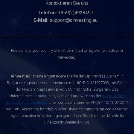
Kontaktieren Sie uns
Telefon:
+359(2)4928497
E-Mail:
support@ainvesting.eu
Residents of your country are not permitted to register to trade with
Ainvesting.
Ainvesting
ist eine eingetragene Marke der Up Trend LTD, einem in
Bulgarien registrierten Unternehmen mit UIC/PIC 121527003, mit Sitz in
der Nikola Y. Vaptsarov Blvd. 51A, 1407 Sofia, Bulgarien. Das
Unternehmen ist autorisiert, lizenziert und wird von der
bulgarischen
Finanzaufsichtsbehörde
unter der Lizenznummer РГ-03-110/13.07.2017
reguliert. Ainvesting handelt in voller Übereinstimmung mit den geltenden
regulatorischen Anforderungen gemäß der Richtlinie über Märkte für
Finanzinstrumente (MiFID).