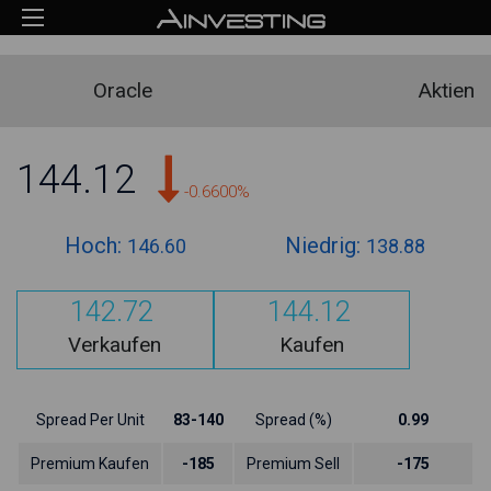
Oracle
Aktien
144.12
-0.6600%
Hoch:
Niedrig:
146.60
138.88
142.72
144.12
Verkaufen
Kaufen
Spread Per Unit
83-140
Spread (%)
0.99
Premium Kaufen
-185
Premium Sell
-175