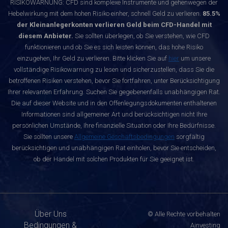
RISIKOWARNUNG: CFD sind komplexe Instrumente und gehenwegen der
Hebelwirkung mit dem hohen Risiko einher, schnell Geld zu verlieren.
85.5%
der Kleinanlegerkonten verlieren Geld beim CFD-Handel mit
diesem Anbieter.
Sie sollten überlegen, ob Sie verstehen, wie CFD
funktionieren und ob Sie es sich leisten können, das hohe Risiko
einzugehen, Ihr Geld zu verlieren. Bitte klicken Sie auf
hier
um unsere
vollständige Risikowarnung zu lesen und sicherzustellen, dass Sie die
betroffenen Risiken verstehen, bevor Sie fortfahren, unter Berücksichtigung
Ihrer relevanten Erfahrung. Suchen Sie gegebenenfalls unabhängigen Rat.
Die auf dieser Website und in den Offenlegungsdokumenten enthaltenen
Informationen sind allgemeiner Art und berücksichtigen nicht Ihre
persönlichen Umstände, Ihre finanzielle Situation oder Ihre Bedürfnisse.
Sie sollten unsere
Allgemeine Geschäftsbedingungen
sorgfältig
berücksichtigen und unabhängigen Rat einholen, bevor Sie entscheiden,
ob der Handel mit solchen Produkten für Sie geeignet ist.
Über Uns
© Alle Rechte vorbehalten
Bedingungen &
Ainvesting