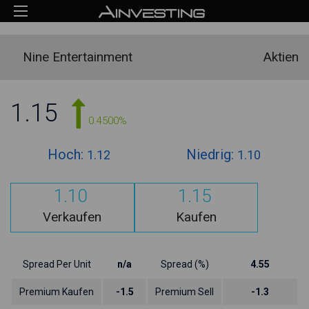
Nine Entertainment
Aktien
1.15
0.4500%
Hoch:
Niedrig:
1.12
1.10
1.10
1.15
Verkaufen
Kaufen
Spread Per Unit
n/a
Spread (%)
4.55
Premium Kaufen
-1.5
Premium Sell
-1.3