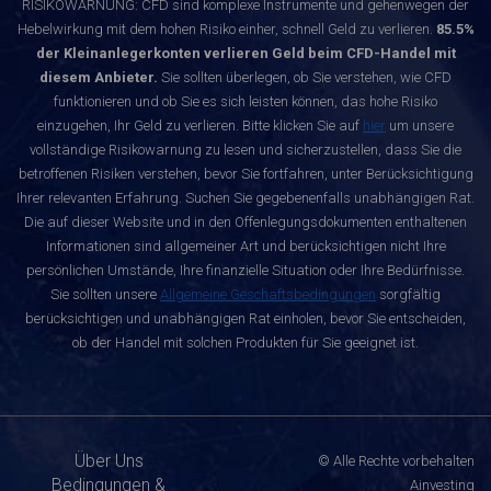
RISIKOWARNUNG: CFD sind komplexe Instrumente und gehenwegen der
Hebelwirkung mit dem hohen Risiko einher, schnell Geld zu verlieren.
85.5%
der Kleinanlegerkonten verlieren Geld beim CFD-Handel mit
diesem Anbieter.
Sie sollten überlegen, ob Sie verstehen, wie CFD
funktionieren und ob Sie es sich leisten können, das hohe Risiko
einzugehen, Ihr Geld zu verlieren. Bitte klicken Sie auf
hier
um unsere
vollständige Risikowarnung zu lesen und sicherzustellen, dass Sie die
betroffenen Risiken verstehen, bevor Sie fortfahren, unter Berücksichtigung
Ihrer relevanten Erfahrung. Suchen Sie gegebenenfalls unabhängigen Rat.
Die auf dieser Website und in den Offenlegungsdokumenten enthaltenen
Informationen sind allgemeiner Art und berücksichtigen nicht Ihre
persönlichen Umstände, Ihre finanzielle Situation oder Ihre Bedürfnisse.
Sie sollten unsere
Allgemeine Geschäftsbedingungen
sorgfältig
berücksichtigen und unabhängigen Rat einholen, bevor Sie entscheiden,
ob der Handel mit solchen Produkten für Sie geeignet ist.
Über Uns
© Alle Rechte vorbehalten
Bedingungen &
Ainvesting