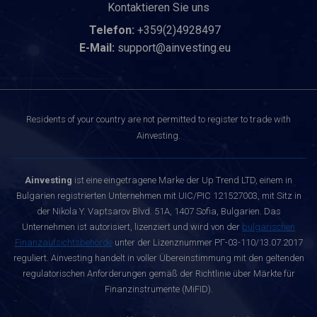
Kontaktieren Sie uns
Telefon:
+359(2)4928497
E-Mail:
support@ainvesting.eu
Residents of your country are not permitted to register to trade with
Ainvesting.
Ainvesting
ist eine eingetragene Marke der Up Trend LTD, einem in
Bulgarien registrierten Unternehmen mit UIC/PIC 121527003, mit Sitz in
der Nikola Y. Vaptsarov Blvd. 51A, 1407 Sofia, Bulgarien. Das
Unternehmen ist autorisiert, lizenziert und wird von der
bulgarischen
Finanzaufsichtsbehörde
unter der Lizenznummer РГ-03-110/13.07.2017
reguliert. Ainvesting handelt in voller Übereinstimmung mit den geltenden
regulatorischen Anforderungen gemäß der Richtlinie über Märkte für
Finanzinstrumente (MiFID).