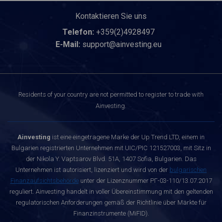
Kontaktieren Sie uns
Telefon:
+359(2)4928497
E-Mail:
support@ainvesting.eu
Residents of your country are not permitted to register to trade with
Ainvesting.
Ainvesting
ist eine eingetragene Marke der Up Trend LTD, einem in
Bulgarien registrierten Unternehmen mit UIC/PIC 121527003, mit Sitz in
der Nikola Y. Vaptsarov Blvd. 51A, 1407 Sofia, Bulgarien. Das
Unternehmen ist autorisiert, lizenziert und wird von der
bulgarischen
Finanzaufsichtsbehörde
unter der Lizenznummer РГ-03-110/13.07.2017
reguliert. Ainvesting handelt in voller Übereinstimmung mit den geltenden
regulatorischen Anforderungen gemäß der Richtlinie über Märkte für
Finanzinstrumente (MiFID).