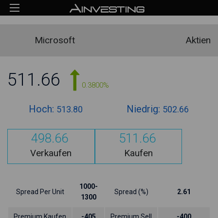
Microsoft
Aktien
511.66
0.3800%
Hoch:
Niedrig:
513.80
502.66
498.66
511.66
Verkaufen
Kaufen
1000-
Spread Per Unit
Spread (%)
2.61
1300
Premium Kaufen
-405
Premium Sell
-400