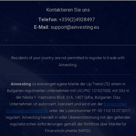
Kontaktieren Sie uns
Telefon:
+359(2)4928497
E-Mail:
support@ainvesting.eu
Residents of your country are not permitted to register to trade with
Ainvesting.
Ainvesting
ist eine eingetragene Marke der Up Trend LTD, einem in
Bulgarien registrierten Unternehmen mit UIC/PIC 121527003, mit Sitz in
der Nikola Y. Vaptsarov Blvd. 51A, 1407 Sofia, Bulgarien. Das
Unternehmen ist autorisiert, lizenziert und wird von der
bulgarischen
Finanzaufsichtsbehörde
unter der Lizenznummer РГ-03-110/13.07.2017
reguliert. Ainvesting handelt in voller Übereinstimmung mit den geltenden
regulatorischen Anforderungen gemäß der Richtlinie über Märkte für
Finanzinstrumente (MiFID).