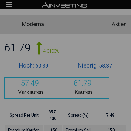
Moderna
Aktien
61.79
4.0100%
Hoch:
Niedrig:
60.39
58.37
57.49
61.79
Verkaufen
Kaufen
357-
Spread Per Unit
Spread (%)
7.48
430
Premium Kaufen
-150
Premium Sell
-150