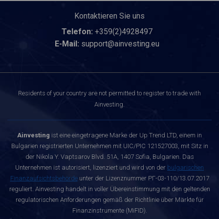
Kontaktieren Sie uns
Telefon:
+359(2)4928497
E-Mail:
support@ainvesting.eu
Residents of your country are not permitted to register to trade with
Ainvesting.
Ainvesting
ist eine eingetragene Marke der Up Trend LTD, einem in
Bulgarien registrierten Unternehmen mit UIC/PIC 121527003, mit Sitz in
der Nikola Y. Vaptsarov Blvd. 51A, 1407 Sofia, Bulgarien. Das
Unternehmen ist autorisiert, lizenziert und wird von der
bulgarischen
Finanzaufsichtsbehörde
unter der Lizenznummer РГ-03-110/13.07.2017
reguliert. Ainvesting handelt in voller Übereinstimmung mit den geltenden
regulatorischen Anforderungen gemäß der Richtlinie über Märkte für
Finanzinstrumente (MiFID).