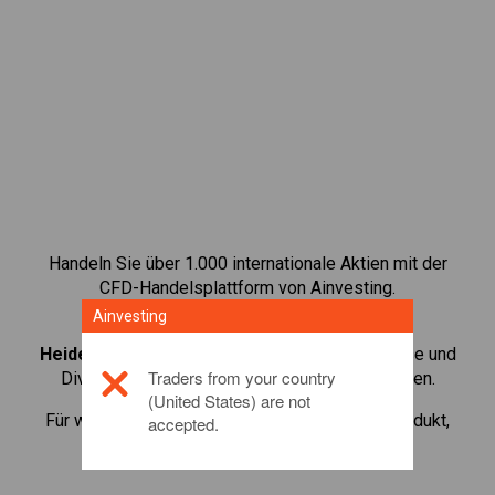
Handeln Sie über 1.000 internationale Aktien mit der
CFD-Handelsplattform von Ainvesting.
Ainvesting
Starten Sie mit dem Handel von CFDs auf
HeidelbergCement
. Erhalten Sie Echtzeit-Preise und
Traders from your country
Dividenden, als wenn Sie selbst die Aktie halten.
(United States) are not
Für weitere Informationen zu diesem Anlageprodukt,
accepted.
klicken Sie hier