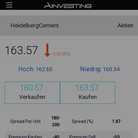
HeidelbergCement
Aktien
163.57
-0.6100%
Hoch:
Niedrig:
162.60
160.34
160.57
163.57
Verkaufen
Kaufen
180-
Spread Per Unit
Spread (%)
1.87
300
Premium Kaufen
-40
Premium Sell
-50