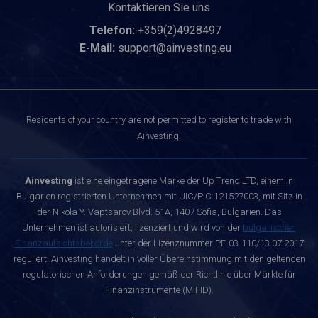
Kontaktieren Sie uns
Telefon:
+359(2)4928497
E-Mail:
support@ainvesting.eu
Residents of your country are not permitted to register to trade with
Ainvesting.
Ainvesting
ist eine eingetragene Marke der Up Trend LTD, einem in
Bulgarien registrierten Unternehmen mit UIC/PIC 121527003, mit Sitz in
der Nikola Y. Vaptsarov Blvd. 51A, 1407 Sofia, Bulgarien. Das
Unternehmen ist autorisiert, lizenziert und wird von der
bulgarischen
Finanzaufsichtsbehörde
unter der Lizenznummer РГ-03-110/13.07.2017
reguliert. Ainvesting handelt in voller Übereinstimmung mit den geltenden
regulatorischen Anforderungen gemäß der Richtlinie über Märkte für
Finanzinstrumente (MiFID).