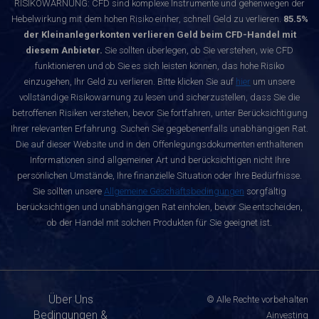
RISIKOWARNUNG: CFD sind komplexe Instrumente und gehenwegen der
Hebelwirkung mit dem hohen Risiko einher, schnell Geld zu verlieren.
85.5%
der Kleinanlegerkonten verlieren Geld beim CFD-Handel mit
diesem Anbieter.
Sie sollten überlegen, ob Sie verstehen, wie CFD
funktionieren und ob Sie es sich leisten können, das hohe Risiko
einzugehen, Ihr Geld zu verlieren. Bitte klicken Sie auf
hier
um unsere
vollständige Risikowarnung zu lesen und sicherzustellen, dass Sie die
betroffenen Risiken verstehen, bevor Sie fortfahren, unter Berücksichtigung
Ihrer relevanten Erfahrung. Suchen Sie gegebenenfalls unabhängigen Rat.
Die auf dieser Website und in den Offenlegungsdokumenten enthaltenen
Informationen sind allgemeiner Art und berücksichtigen nicht Ihre
persönlichen Umstände, Ihre finanzielle Situation oder Ihre Bedürfnisse.
Sie sollten unsere
Allgemeine Geschäftsbedingungen
sorgfältig
berücksichtigen und unabhängigen Rat einholen, bevor Sie entscheiden,
ob der Handel mit solchen Produkten für Sie geeignet ist.
Über Uns
© Alle Rechte vorbehalten
Bedingungen &
Ainvesting