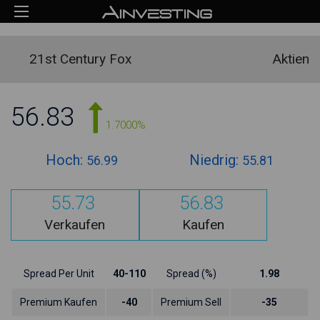
21st Century Fox
Aktien
56.83
1.7000%
Hoch:
Niedrig:
56.99
55.81
55.73
56.83
Verkaufen
Kaufen
Spread Per Unit
40-110
Spread (%)
1.98
Premium Kaufen
-40
Premium Sell
-35