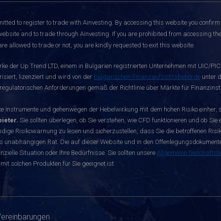
itted to register to trade with Ainvesting.
By accessing this website you confirm 
website and to trade through Ainvesting. If you are prohibited from accessing the 
re allowed to trade or not, you are kindly requested to exit this website.
rke der Up Trend LTD, einem in Bulgarien registrierten Unternehmen mit UIC/PIC 
siert, lizenziert und wird von der
bulgarischen Finanzaufsichtsbehörde
unter d
egulatorischen Anforderungen gemäß der Richtlinie über Märkte für Finanzinst
nstrumente und gehenwegen der Hebelwirkung mit dem hohen Risiko einher, sch
ieter.
Sie sollten überlegen, ob Sie verstehen, wie CFD funktionieren und ob Sie e
dige Risikowarnung zu lesen und sicherzustellen, dass Sie die betroffenen Risike
s unabhängigen Rat. Die auf dieser Website und in den Offenlegungsdokumenten 
zielle Situation oder Ihre Bedürfnisse. Sie sollten unsere
Allgemeine Geschäfts
mit solchen Produkten für Sie geeignet ist.
Vereinbarungen