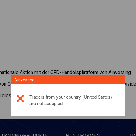
rnationale Aktien mit der CFD-Handelsplattform von Ainvesting.
Ainvesting
 von CFDs auf
Leonardo
. Erhalten Sie Echtzeit-Preise und Divid
zu diesem Anlageprodukt,
klicken Sie hier
Traders from your country (United States)
are not accepted.
TRADING-PRODUKTE
PLATTFORMEN
U