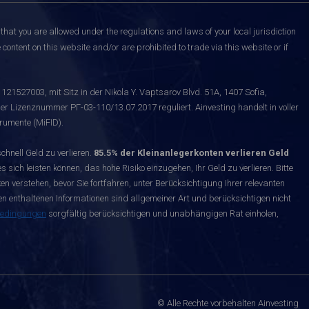
that you are allowed under the regulations and laws of your local jurisdiction
content on this website and/or are prohibited to trade via this website or if
121527003, mit Sitz in der Nikola Y. Vaptsarov Blvd. 51A, 1407 Sofia,
er Lizenznummer РГ-03-110/13.07.2017 reguliert. Ainvesting handelt in voller
rumente (MiFID).
nell Geld zu verlieren.
85.5% der Kleinanlegerkonten verlieren Geld
s sich leisten können, das hohe Risiko einzugehen, Ihr Geld zu verlieren. Bitte
n verstehen, bevor Sie fortfahren, unter Berücksichtigung Ihrer relevanten
enthaltenen Informationen sind allgemeiner Art und berücksichtigen nicht
bedingungen
sorgfältig berücksichtigen und unabhängigen Rat einholen,
© Alle Rechte vorbehalten Ainvesting