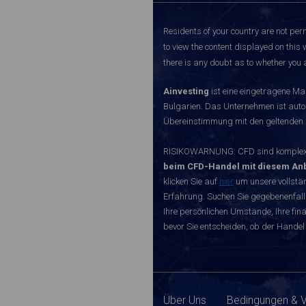
Residents of your country are not perm
to view the content displayed on this 
there is any doubt as to whether you a
Ainvesting
ist eine eingetragene Ma
Bulgarien. Das Unternehmen ist autori
Übereinstimmung mit den geltenden r
RISIKOWARNUNG: CFD sind komplexe I
beim CFD-Handel mit diesem Anb
klicken Sie auf
hier
um unsere vollstän
Erfahrung. Suchen Sie gegebenenfall
Ihre persönlichen Umstände, Ihre finan
bevor Sie entscheiden, ob der Handel 
Über Uns
Bedingungen & 