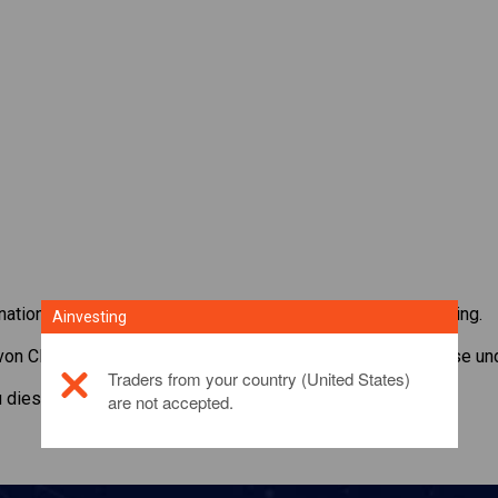
rnationale Aktien mit der CFD-Handelsplattform von Ainvesting.
Ainvesting
 von CFDs auf
Daikin Industries
. Erhalten Sie Echtzeit-Preise un
Traders from your country (United States)
zu diesem Anlageprodukt,
klicken Sie hier
are not accepted.