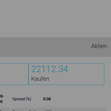
Aktien
22112.34
Kaufen
0-
Spread (%)
0.06
00