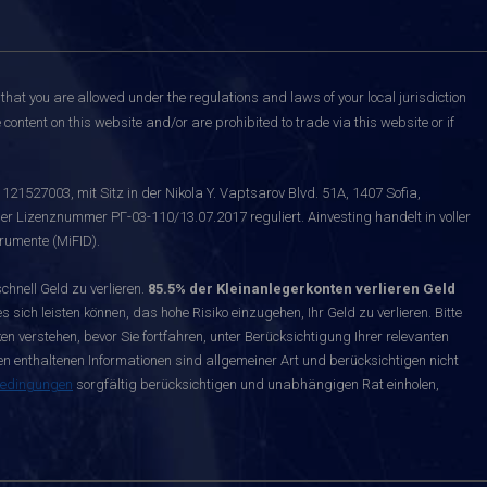
that you are allowed under the regulations and laws of your local jurisdiction
content on this website and/or are prohibited to trade via this website or if
121527003, mit Sitz in der Nikola Y. Vaptsarov Blvd. 51A, 1407 Sofia,
er Lizenznummer РГ-03-110/13.07.2017 reguliert. Ainvesting handelt in voller
rumente (MiFID).
nell Geld zu verlieren.
85.5% der Kleinanlegerkonten verlieren Geld
s sich leisten können, das hohe Risiko einzugehen, Ihr Geld zu verlieren. Bitte
n verstehen, bevor Sie fortfahren, unter Berücksichtigung Ihrer relevanten
enthaltenen Informationen sind allgemeiner Art und berücksichtigen nicht
bedingungen
sorgfältig berücksichtigen und unabhängigen Rat einholen,