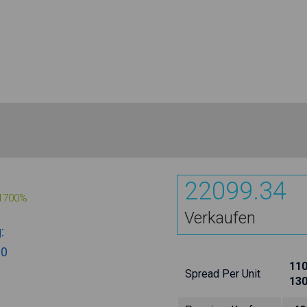
22099.34
1700%
Verkaufen
:
00
110
Spread Per Unit
13