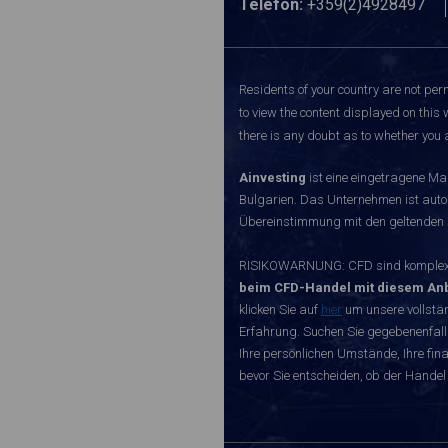
Telefon:
+359(2)4928497
Residents of your country are not perm
to view the content displayed on this 
there is any doubt as to whether you a
Ainvesting
ist eine eingetragene Ma
Bulgarien. Das Unternehmen ist autori
Übereinstimmung mit den geltenden r
RISIKOWARNUNG: CFD sind komplexe I
beim CFD-Handel mit diesem Anb
klicken Sie auf
hier
um unsere vollstän
Erfahrung. Suchen Sie gegebenenfall
Ihre persönlichen Umstände, Ihre finan
bevor Sie entscheiden, ob der Handel 