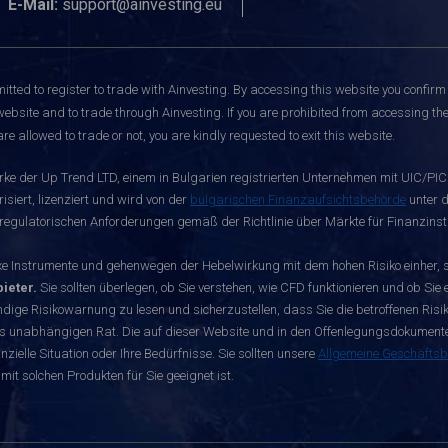
E-Mail:
support@ainvesting.eu
itted to register to trade with Ainvesting.
By accessing this website you confirm 
website and to trade through Ainvesting. If you are prohibited from accessing the 
re allowed to trade or not, you are kindly requested to exit this website.
rke der Up Trend LTD, einem in Bulgarien registrierten Unternehmen mit UIC/PIC 
siert, lizenziert und wird von der
bulgarischen Finanzaufsichtsbehörde
unter d
egulatorischen Anforderungen gemäß der Richtlinie über Märkte für Finanzinst
nstrumente und gehenwegen der Hebelwirkung mit dem hohen Risiko einher, sch
ieter.
Sie sollten überlegen, ob Sie verstehen, wie CFD funktionieren und ob Sie e
dige Risikowarnung zu lesen und sicherzustellen, dass Sie die betroffenen Risike
s unabhängigen Rat. Die auf dieser Website und in den Offenlegungsdokumenten 
zielle Situation oder Ihre Bedürfnisse. Sie sollten unsere
Allgemeine Geschäfts
mit solchen Produkten für Sie geeignet ist.