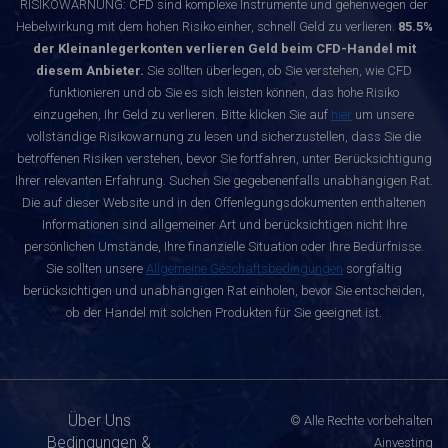
RISIKOWARNUNG: CFD sind komplexe Instrumente und gehenwegen der
Hebelwirkung mit dem hohen Risiko einher, schnell Geld zu verlieren.
85.5%
der Kleinanlegerkonten verlieren Geld beim CFD-Handel mit
diesem Anbieter.
Sie sollten überlegen, ob Sie verstehen, wie CFD
funktionieren und ob Sie es sich leisten können, das hohe Risiko
einzugehen, Ihr Geld zu verlieren. Bitte klicken Sie auf
hier
um unsere
vollständige Risikowarnung zu lesen und sicherzustellen, dass Sie die
betroffenen Risiken verstehen, bevor Sie fortfahren, unter Berücksichtigung
Ihrer relevanten Erfahrung. Suchen Sie gegebenenfalls unabhängigen Rat.
Die auf dieser Website und in den Offenlegungsdokumenten enthaltenen
Informationen sind allgemeiner Art und berücksichtigen nicht Ihre
persönlichen Umstände, Ihre finanzielle Situation oder Ihre Bedürfnisse.
Sie sollten unsere
Allgemeine Geschäftsbedingungen
sorgfältig
berücksichtigen und unabhängigen Rat einholen, bevor Sie entscheiden,
ob der Handel mit solchen Produkten für Sie geeignet ist.
Über Uns
© Alle Rechte vorbehalten
Bedingungen &
Ainvesting