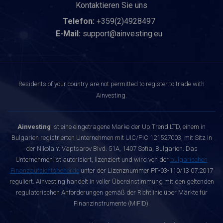
Kontaktieren Sie uns
Telefon:
+359(2)4928497
E-Mail:
support@ainvesting.eu
Residents of your country are not permitted to register to trade with
Ainvesting.
Ainvesting
ist eine eingetragene Marke der Up Trend LTD, einem in
Bulgarien registrierten Unternehmen mit UIC/PIC 121527003, mit Sitz in
der Nikola Y. Vaptsarov Blvd. 51A, 1407 Sofia, Bulgarien. Das
Unternehmen ist autorisiert, lizenziert und wird von der
bulgarischen
Finanzaufsichtsbehörde
unter der Lizenznummer РГ-03-110/13.07.2017
reguliert. Ainvesting handelt in voller Übereinstimmung mit den geltenden
regulatorischen Anforderungen gemäß der Richtlinie über Märkte für
Finanzinstrumente (MiFID).