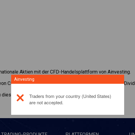
rnationale Aktien mit der CFD-Handelsplattform von Ainvesting.
Ainvesting
 von CFDs auf
Caterpillar
. Erhalten Sie Echtzeit-Preise und Divi
zu diesem Anlageprodukt,
klicken Sie hier
Traders from your country (United States)
are not accepted.
TRADING-PRODUKTE
PLATTFORMEN
U