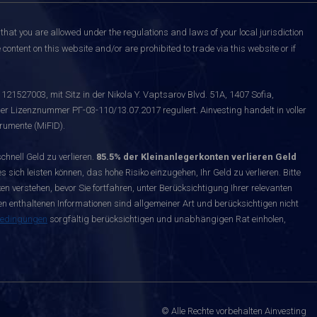
that you are allowed under the regulations and laws of your local jurisdiction
content on this website and/or are prohibited to trade via this website or if
121527003, mit Sitz in der Nikola Y. Vaptsarov Blvd. 51A, 1407 Sofia,
er Lizenznummer РГ-03-110/13.07.2017 reguliert. Ainvesting handelt in voller
rumente (MiFID).
nell Geld zu verlieren.
85.5% der Kleinanlegerkonten verlieren Geld
s sich leisten können, das hohe Risiko einzugehen, Ihr Geld zu verlieren. Bitte
n verstehen, bevor Sie fortfahren, unter Berücksichtigung Ihrer relevanten
enthaltenen Informationen sind allgemeiner Art und berücksichtigen nicht
bedingungen
sorgfältig berücksichtigen und unabhängigen Rat einholen,
© Alle Rechte vorbehalten Ainvesting