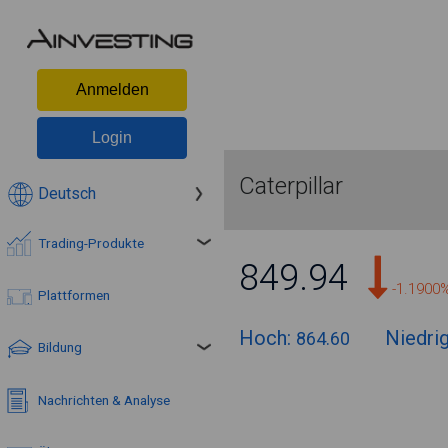
Anmelden
Login
Caterpillar
Deutsch
Trading-Produkte
849.94
-1.1900
Plattformen
Hoch:
Niedri
864.60
Bildung
Nachrichten & Analyse