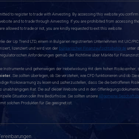
itted to register to trade with Ainvesting.
By accessing this website you confirm 
website and to trade through Ainvesting. If you are prohibited from accessing the 
re allowed to trade or not, you are kindly requested to exit this website.
rke der Up Trend LTD, einem in Bulgarien registrierten Unternehmen mit UIC/PIC 
siert, lizenziert und wird von der
bulgarischen Finanzaufsichtsbehörde
unter d
egulatorischen Anforderungen gemäß der Richtlinie über Märkte für Finanzinst
nstrumente und gehenwegen der Hebelwirkung mit dem hohen Risiko einher, sch
ieter.
Sie sollten überlegen, ob Sie verstehen, wie CFD funktionieren und ob Sie e
dige Risikowarnung zu lesen und sicherzustellen, dass Sie die betroffenen Risike
s unabhängigen Rat. Die auf dieser Website und in den Offenlegungsdokumenten 
zielle Situation oder Ihre Bedürfnisse. Sie sollten unsere
Allgemeine Geschäfts
mit solchen Produkten für Sie geeignet ist.
Vereinbarungen