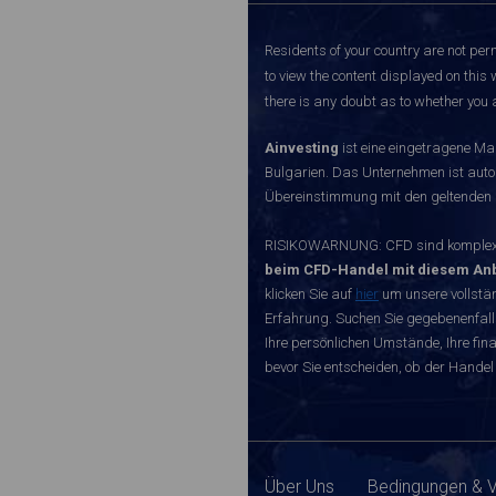
Residents of your country are not perm
to view the content displayed on this 
there is any doubt as to whether you a
Ainvesting
ist eine eingetragene Ma
Bulgarien. Das Unternehmen ist autori
Übereinstimmung mit den geltenden r
RISIKOWARNUNG: CFD sind komplexe I
beim CFD-Handel mit diesem Anb
klicken Sie auf
hier
um unsere vollstän
Erfahrung. Suchen Sie gegebenenfall
Ihre persönlichen Umstände, Ihre finan
bevor Sie entscheiden, ob der Handel 
Über Uns
Bedingungen & 