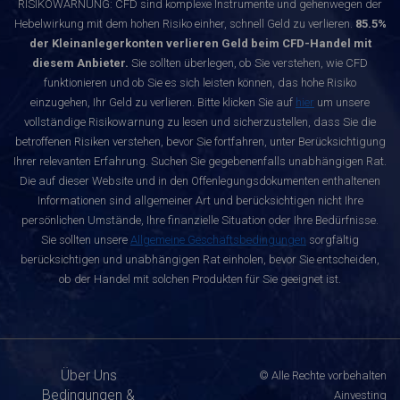
RISIKOWARNUNG: CFD sind komplexe Instrumente und gehenwegen der
Hebelwirkung mit dem hohen Risiko einher, schnell Geld zu verlieren.
85.5%
der Kleinanlegerkonten verlieren Geld beim CFD-Handel mit
diesem Anbieter.
Sie sollten überlegen, ob Sie verstehen, wie CFD
funktionieren und ob Sie es sich leisten können, das hohe Risiko
einzugehen, Ihr Geld zu verlieren. Bitte klicken Sie auf
hier
um unsere
vollständige Risikowarnung zu lesen und sicherzustellen, dass Sie die
betroffenen Risiken verstehen, bevor Sie fortfahren, unter Berücksichtigung
Ihrer relevanten Erfahrung. Suchen Sie gegebenenfalls unabhängigen Rat.
Die auf dieser Website und in den Offenlegungsdokumenten enthaltenen
Informationen sind allgemeiner Art und berücksichtigen nicht Ihre
persönlichen Umstände, Ihre finanzielle Situation oder Ihre Bedürfnisse.
Sie sollten unsere
Allgemeine Geschäftsbedingungen
sorgfältig
berücksichtigen und unabhängigen Rat einholen, bevor Sie entscheiden,
ob der Handel mit solchen Produkten für Sie geeignet ist.
Über Uns
© Alle Rechte vorbehalten
Bedingungen &
Ainvesting