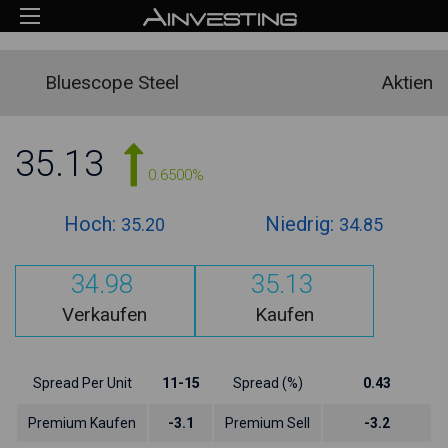
Bluescope Steel
Aktien
35.13
0.6500%
Hoch:
Niedrig:
35.20
34.85
34.98
35.13
Verkaufen
Kaufen
Spread Per Unit
11-15
Spread (%)
0.43
Premium Kaufen
-3.1
Premium Sell
-3.2