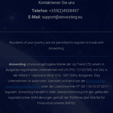
Kontaktieren Sie uns
Telefon:
+359(2)4928497
E-Mail:
support@ainvesting.eu
Residents of your country are not permitted to register to trade with
Ainvesting.
Ainvesting
ist eine eingetragene Marke der Up Trend LTD, einem in
Bulgarien registrierten Unternehmen mit UIC/PIC 121527003, mit Sitz in
der Nikola Y. Vaptsarov Blvd. 51A, 1407 Sofia, Bulgarien. Das
Unternehmen ist autorisiert, lizenziert und wird von der
bulgarischen
Finanzaufsichtsbehörde
unter der Lizenznummer РГ-03-110/13.07.2017
reguliert. Ainvesting handelt in voller Übereinstimmung mit den geltenden
regulatorischen Anforderungen gemäß der Richtlinie über Märkte für
Finanzinstrumente (MiFID).