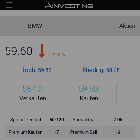
BMW
Aktien
59.60
-0.2900%
Hoch:
Niedrig:
59.83
58.48
58.40
59.60
Verkaufen
Kaufen
Spread Per Unit
60-120
Spread (%)
2.06
Premium Kaufen
-7
Premium Sell
-6