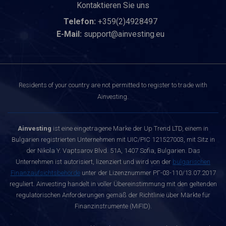
Kontaktieren Sie uns
Telefon:
+359(2)4928497
E-Mail:
support@ainvesting.eu
Residents of your country are not permitted to register to trade with
Ainvesting.
Ainvesting
ist eine eingetragene Marke der Up Trend LTD, einem in
Bulgarien registrierten Unternehmen mit UIC/PIC 121527003, mit Sitz in
der Nikola Y. Vaptsarov Blvd. 51A, 1407 Sofia, Bulgarien. Das
Unternehmen ist autorisiert, lizenziert und wird von der
bulgarischen
Finanzaufsichtsbehörde
unter der Lizenznummer РГ-03-110/13.07.2017
reguliert. Ainvesting handelt in voller Übereinstimmung mit den geltenden
regulatorischen Anforderungen gemäß der Richtlinie über Märkte für
Finanzinstrumente (MiFID).