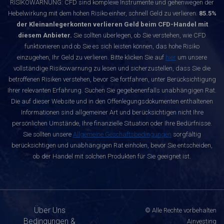
RISIKOWARNUNG: CFD sind komplexe Instrumente und gehenwegen der
Hebelwirkung mit dem hohen Risiko einher, schnell Geld zu verlieren.
85.5%
der Kleinanlegerkonten verlieren Geld beim CFD-Handel mit
diesem Anbieter.
Sie sollten überlegen, ob Sie verstehen, wie CFD
funktionieren und ob Sie es sich leisten können, das hohe Risiko
einzugehen, Ihr Geld zu verlieren. Bitte klicken Sie auf
hier
um unsere
vollständige Risikowarnung zu lesen und sicherzustellen, dass Sie die
betroffenen Risiken verstehen, bevor Sie fortfahren, unter Berücksichtigung
Ihrer relevanten Erfahrung. Suchen Sie gegebenenfalls unabhängigen Rat.
Die auf dieser Website und in den Offenlegungsdokumenten enthaltenen
Informationen sind allgemeiner Art und berücksichtigen nicht Ihre
persönlichen Umstände, Ihre finanzielle Situation oder Ihre Bedürfnisse.
Sie sollten unsere
Allgemeine Geschäftsbedingungen
sorgfältig
berücksichtigen und unabhängigen Rat einholen, bevor Sie entscheiden,
ob der Handel mit solchen Produkten für Sie geeignet ist.
Über Uns
© Alle Rechte vorbehalten
Bedingungen &
Ainvesting