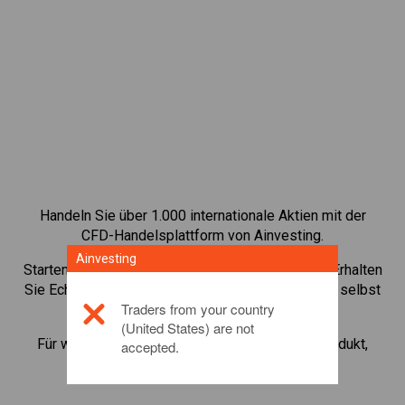
Handeln Sie über 1.000 internationale Aktien mit der
CFD-Handelsplattform von Ainvesting.
Ainvesting
Starten Sie mit dem Handel von CFDs auf
Baidu
. Erhalten
Sie Echtzeit-Preise und Dividenden, als wenn Sie selbst
Traders from your country
die Aktie halten.
(United States) are not
Für weitere Informationen zu diesem Anlageprodukt,
accepted.
klicken Sie hier