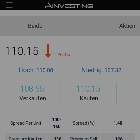
Baidu
Aktien
110.15
-1.3600%
Hoch:
Niedrig:
110.08
107.32
108.55
110.15
Verkaufen
Kaufen
100-
Spread Per Unit
Spread (%)
1.48
160
Premium Kaufen
-136
Premium Sell
-126