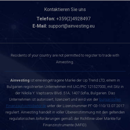
Kontaktieren Sie uns
Telefon:
+359(2)4928497
E-Mail:
support@ainvesting.eu
Residents of your country are not permitted to register to trade with
Ainvesting.
Ainvesting
ist eine eingetragene Marke der Up Trend LTD, einem in
Bulgarien registrierten Unternehmen mit UIC/PIC 121527003, mit Sitz in
der Nikola Y. Vaptsarov Blvd. 51A, 1407 Sofia, Bulgarien. Das
Unternehmen ist autorisiert, lizenziert und wird von der
bulgarischen
Finanzaufsichtsbehörde
unter der Lizenznummer РГ-03-110/13.07.2017
reguliert. Ainvesting handelt in voller Übereinstimmung mit den geltenden
regulatorischen Anforderungen gemäß der Richtlinie über Märkte für
Finanzinstrumente (MiFID).