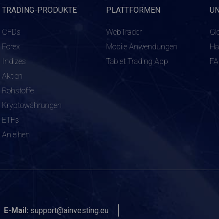
TRADING-PRODUKTE
PLATTFORMEN
U
CFDs
WebTrader
Gl
Forex
Mobile Anwendungen
Ha
Indizes
Tablet Trading App
F
Aktien
Rohstoffe
Kryptowährungen
ETFs
Anleihen
E-Mail:
support@ainvesting.eu