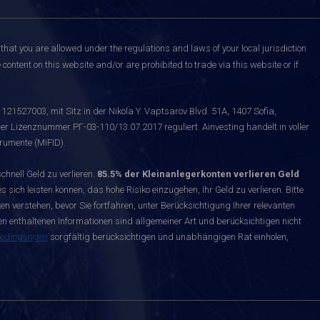
that you are allowed under the regulations and laws of your local jurisdiction
content on this website and/or are prohibited to trade via this website or if
121527003, mit Sitz in der Nikola Y. Vaptsarov Blvd. 51A, 1407 Sofia,
er Lizenznummer РГ-03-110/13.07.2017 reguliert. Ainvesting handelt in voller
rumente (MiFID).
nell Geld zu verlieren.
85.5% der Kleinanlegerkonten verlieren Geld
s sich leisten können, das hohe Risiko einzugehen, Ihr Geld zu verlieren. Bitte
n verstehen, bevor Sie fortfahren, unter Berücksichtigung Ihrer relevanten
enthaltenen Informationen sind allgemeiner Art und berücksichtigen nicht
bedingungen
sorgfältig berücksichtigen und unabhängigen Rat einholen,