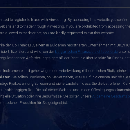
itted to register to trade with Ainvesting.
By accessing this website you confirm 
website and to trade through Ainvesting. If you are prohibited from accessing the 
re allowed to trade or not, you are kindly requested to exit this website.
rke der Up Trend LTD, einem in Bulgarien registrierten Unternehmen mit UIC/PIC 
siert, lizenziert und wird von der
bulgarischen Finanzaufsichtsbehörde
unter d
egulatorischen Anforderungen gemäß der Richtlinie über Märkte für Finanzinst
nstrumente und gehenwegen der Hebelwirkung mit dem hohen Risiko einher, sch
ieter.
Sie sollten überlegen, ob Sie verstehen, wie CFD funktionieren und ob Sie e
dige Risikowarnung zu lesen und sicherzustellen, dass Sie die betroffenen Risike
s unabhängigen Rat. Die auf dieser Website und in den Offenlegungsdokumenten 
zielle Situation oder Ihre Bedürfnisse. Sie sollten unsere
Allgemeine Geschäfts
mit solchen Produkten für Sie geeignet ist.