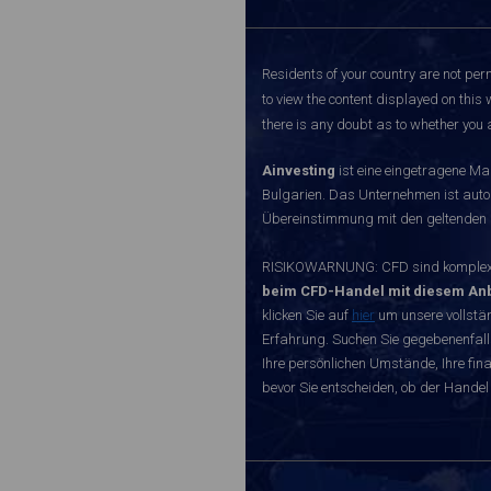
Residents of your country are not perm
to view the content displayed on this 
there is any doubt as to whether you a
Ainvesting
ist eine eingetragene Ma
Bulgarien. Das Unternehmen ist autori
Übereinstimmung mit den geltenden r
RISIKOWARNUNG: CFD sind komplexe I
beim CFD-Handel mit diesem Anb
klicken Sie auf
hier
um unsere vollstän
Erfahrung. Suchen Sie gegebenenfall
Ihre persönlichen Umstände, Ihre finan
bevor Sie entscheiden, ob der Handel 