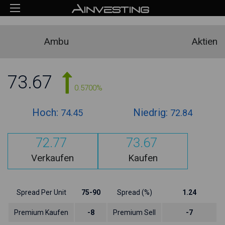
Ambu
Aktien
73.67
0.5700%
Hoch:
Niedrig:
74.45
72.84
72.77
73.67
Verkaufen
Kaufen
Spread Per Unit
75-90
Spread (%)
1.24
Premium Kaufen
-8
Premium Sell
-7