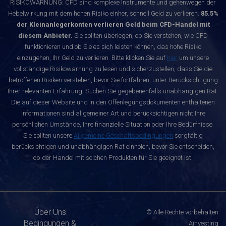
RISIKOWARNUNG: CFD sind komplexe Instrumente und gehenwegen der
Hebelwirkung mit dem hohen Risiko einher, schnell Geld zu verlieren.
85.5%
der Kleinanlegerkonten verlieren Geld beim CFD-Handel mit
diesem Anbieter.
Sie sollten überlegen, ob Sie verstehen, wie CFD
funktionieren und ob Sie es sich leisten können, das hohe Risiko
einzugehen, Ihr Geld zu verlieren. Bitte klicken Sie auf
hier
um unsere
vollständige Risikowarnung zu lesen und sicherzustellen, dass Sie die
betroffenen Risiken verstehen, bevor Sie fortfahren, unter Berücksichtigung
Ihrer relevanten Erfahrung. Suchen Sie gegebenenfalls unabhängigen Rat.
Die auf dieser Website und in den Offenlegungsdokumenten enthaltenen
Informationen sind allgemeiner Art und berücksichtigen nicht Ihre
persönlichen Umstände, Ihre finanzielle Situation oder Ihre Bedürfnisse.
Sie sollten unsere
Allgemeine Geschäftsbedingungen
sorgfältig
berücksichtigen und unabhängigen Rat einholen, bevor Sie entscheiden,
ob der Handel mit solchen Produkten für Sie geeignet ist.
Über Uns
© Alle Rechte vorbehalten
Bedingungen &
Ainvesting