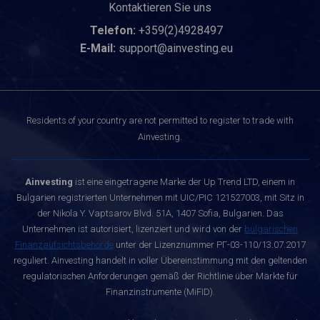
Kontaktieren Sie uns
Telefon:
+359(2)4928497
E-Mail:
support@ainvesting.eu
Residents of your country are not permitted to register to trade with
Ainvesting.
Ainvesting
ist eine eingetragene Marke der Up Trend LTD, einem in
Bulgarien registrierten Unternehmen mit UIC/PIC 121527003, mit Sitz in
der Nikola Y. Vaptsarov Blvd. 51A, 1407 Sofia, Bulgarien. Das
Unternehmen ist autorisiert, lizenziert und wird von der
bulgarischen
Finanzaufsichtsbehörde
unter der Lizenznummer РГ-03-110/13.07.2017
reguliert. Ainvesting handelt in voller Übereinstimmung mit den geltenden
regulatorischen Anforderungen gemäß der Richtlinie über Märkte für
Finanzinstrumente (MiFID).