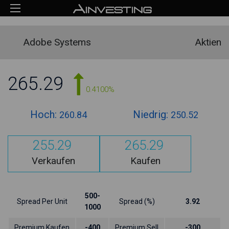
Adobe Systems
Aktien
265.29
0.4100%
Hoch:
Niedrig:
260.84
250.52
255.29
265.29
Verkaufen
Kaufen
500-
Spread Per Unit
Spread (%)
3.92
1000
Premium Kaufen
-400
Premium Sell
-300