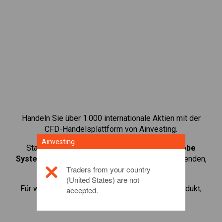
Handeln Sie über 1.000 internationale Aktien mit der
CFD-Handelsplattform von Ainvesting.
Ainvesting
Starten Sie mit dem Handel von CFDs auf
Adobe
Systems
. Erhalten Sie Echtzeit-Preise und Dividenden,
Traders from your country
als wenn Sie selbst die Aktie halten.
(United States) are not
Für weitere Informationen zu diesem Anlageprodukt,
accepted.
klicken Sie hier