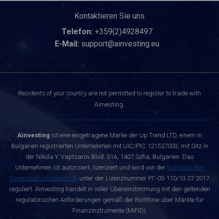
Kontaktieren Sie uns
Telefon:
+359(2)4928497
E-Mail:
support@ainvesting.eu
Residents of your country are not permitted to register to trade with
Ainvesting.
Ainvesting
ist eine eingetragene Marke der Up Trend LTD, einem in
Bulgarien registrierten Unternehmen mit UIC/PIC 121527003, mit Sitz in
der Nikola Y. Vaptsarov Blvd. 51A, 1407 Sofia, Bulgarien. Das
Unternehmen ist autorisiert, lizenziert und wird von der
bulgarischen
Finanzaufsichtsbehörde
unter der Lizenznummer РГ-03-110/13.07.2017
reguliert. Ainvesting handelt in voller Übereinstimmung mit den geltenden
regulatorischen Anforderungen gemäß der Richtlinie über Märkte für
Finanzinstrumente (MiFID).