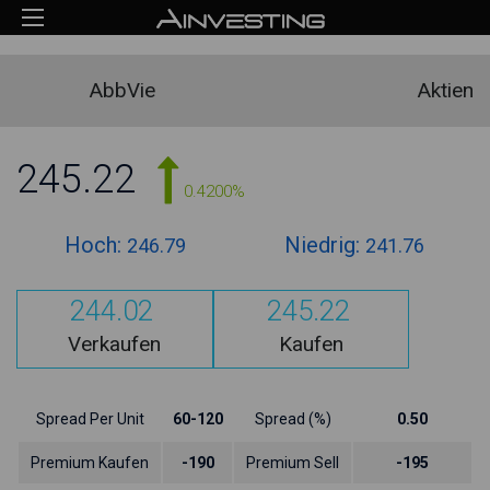
AbbVie
Aktien
245.22
0.4200%
Hoch:
Niedrig:
246.79
241.76
244.02
245.22
Verkaufen
Kaufen
Spread Per Unit
60-120
Spread (%)
0.50
Premium Kaufen
-190
Premium Sell
-195