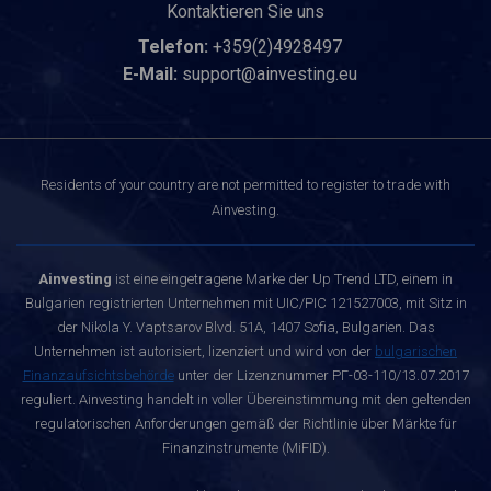
Kontaktieren Sie uns
Telefon:
+359(2)4928497
E-Mail:
support@ainvesting.eu
Residents of your country are not permitted to register to trade with
Ainvesting.
Ainvesting
ist eine eingetragene Marke der Up Trend LTD, einem in
Bulgarien registrierten Unternehmen mit UIC/PIC 121527003, mit Sitz in
der Nikola Y. Vaptsarov Blvd. 51A, 1407 Sofia, Bulgarien. Das
Unternehmen ist autorisiert, lizenziert und wird von der
bulgarischen
Finanzaufsichtsbehörde
unter der Lizenznummer РГ-03-110/13.07.2017
reguliert. Ainvesting handelt in voller Übereinstimmung mit den geltenden
regulatorischen Anforderungen gemäß der Richtlinie über Märkte für
Finanzinstrumente (MiFID).