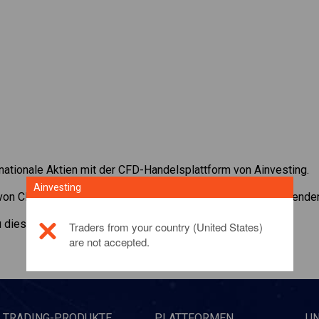
rnationale Aktien mit der CFD-Handelsplattform von Ainvesting.
Ainvesting
 von CFDs auf
Apple
. Erhalten Sie Echtzeit-Preise und Dividenden
zu diesem Anlageprodukt,
klicken Sie hier
Traders from your country (United States)
are not accepted.
TRADING-PRODUKTE
PLATTFORMEN
U