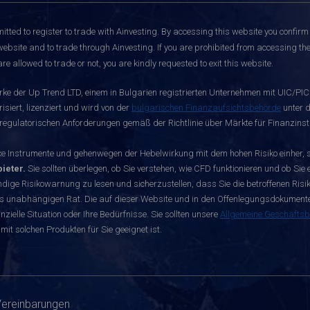
itted to register to trade with Ainvesting.
By accessing this website you confirm 
website and to trade through Ainvesting. If you are prohibited from accessing the 
re allowed to trade or not, you are kindly requested to exit this website.
rke der Up Trend LTD, einem in Bulgarien registrierten Unternehmen mit UIC/PIC 
siert, lizenziert und wird von der
bulgarischen Finanzaufsichtsbehörde
unter d
egulatorischen Anforderungen gemäß der Richtlinie über Märkte für Finanzinst
nstrumente und gehenwegen der Hebelwirkung mit dem hohen Risiko einher, sch
ieter.
Sie sollten überlegen, ob Sie verstehen, wie CFD funktionieren und ob Sie e
dige Risikowarnung zu lesen und sicherzustellen, dass Sie die betroffenen Risike
s unabhängigen Rat. Die auf dieser Website und in den Offenlegungsdokumenten 
zielle Situation oder Ihre Bedürfnisse. Sie sollten unsere
Allgemeine Geschäfts
mit solchen Produkten für Sie geeignet ist.
Vereinbarungen