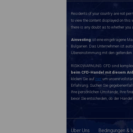
Residents of your country are not perm
to view the content displayed on this 
there is any doubt as to whether you a
Ainvesting
ist eine eingetragene Ma
Bulgarien. Das Unternehmen ist autori
Übereinstimmung mit den geltenden r
RISIKOWARNUNG: CFD sind komplexe I
beim CFD-Handel mit diesem Anb
klicken Sie auf
hier
um unsere vollstän
Erfahrung. Suchen Sie gegebenenfall
Ihre persönlichen Umstände, Ihre finan
bevor Sie entscheiden, ob der Handel 
Über Uns
Bedingungen & 