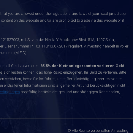
that you are allowed under the regulations and laws of your local jurisdiction
content on this website and/or are prohibited to trade via this website or if
121527003, mit Sitz in der Nikola Y. Vaptsarov Blvd. 51A, 1407 Sofia,
er Lizenznummer РГ-03-110/13.07.2017 reguliert. Ainvesting handelt in voller
rumente (MiFID).
nell Geld zu verlieren.
85.5% der Kleinanlegerkonten verlieren Geld
s sich leisten können, das hohe Risiko einzugehen, Ihr Geld zu verlieren. Bitte
n verstehen, bevor Sie fortfahren, unter Berücksichtigung Ihrer relevanten
enthaltenen Informationen sind allgemeiner Art und berücksichtigen nicht
bedingungen
sorgfältig berücksichtigen und unabhängigen Rat einholen,
© Alle Rechte vorbehalten Ainvesting