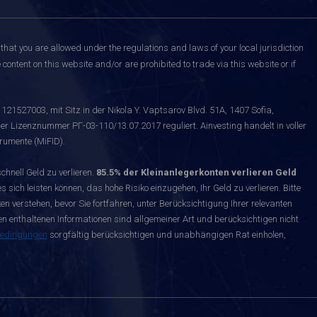
that you are allowed under the regulations and laws of your local jurisdiction
content on this website and/or are prohibited to trade via this website or if
121527003, mit Sitz in der Nikola Y. Vaptsarov Blvd. 51A, 1407 Sofia,
er Lizenznummer РГ-03-110/13.07.2017 reguliert. Ainvesting handelt in voller
rumente (MiFID).
nell Geld zu verlieren.
85.5% der Kleinanlegerkonten verlieren Geld
s sich leisten können, das hohe Risiko einzugehen, Ihr Geld zu verlieren. Bitte
n verstehen, bevor Sie fortfahren, unter Berücksichtigung Ihrer relevanten
enthaltenen Informationen sind allgemeiner Art und berücksichtigen nicht
bedingungen
sorgfältig berücksichtigen und unabhängigen Rat einholen,