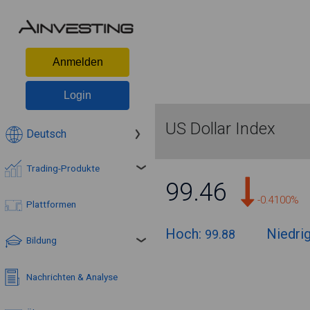
Anmelden
Login
US Dollar Index
Deutsch
Trading-Produkte
99.46
-0.4100%
Plattformen
Hoch:
Niedri
99.88
Bildung
Nachrichten & Analyse