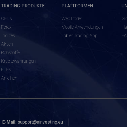
TRADING-PRODUKTE
PLATTFORMEN
U
CFDs
WebTrader
Gl
Forex
Mobile Anwendungen
Ha
Indizes
Tablet Trading App
F
Aktien
Rohstoffe
Kryptowährungen
ETFs
Anleihen
E-Mail:
support@ainvesting.eu