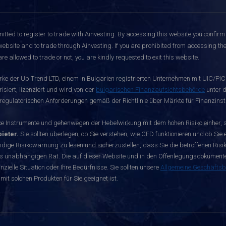
itted to register to trade with Ainvesting.
By accessing this website you confirm 
website and to trade through Ainvesting. If you are prohibited from accessing the 
re allowed to trade or not, you are kindly requested to exit this website.
rke der Up Trend LTD, einem in Bulgarien registrierten Unternehmen mit UIC/PIC 
siert, lizenziert und wird von der
bulgarischen Finanzaufsichtsbehörde
unter d
egulatorischen Anforderungen gemäß der Richtlinie über Märkte für Finanzinst
nstrumente und gehenwegen der Hebelwirkung mit dem hohen Risiko einher, sch
ieter.
Sie sollten überlegen, ob Sie verstehen, wie CFD funktionieren und ob Sie e
dige Risikowarnung zu lesen und sicherzustellen, dass Sie die betroffenen Risike
s unabhängigen Rat. Die auf dieser Website und in den Offenlegungsdokumenten 
zielle Situation oder Ihre Bedürfnisse. Sie sollten unsere
Allgemeine Geschäfts
mit solchen Produkten für Sie geeignet ist.