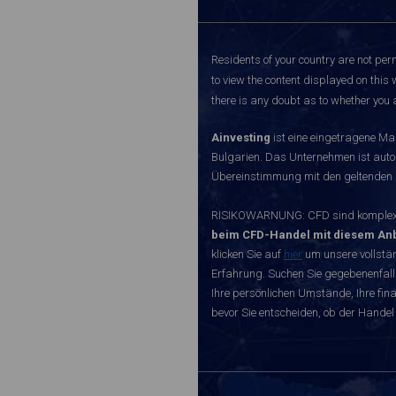
Residents of your country are not perm
to view the content displayed on this 
there is any doubt as to whether you a
Ainvesting
ist eine eingetragene Ma
Bulgarien. Das Unternehmen ist autori
Übereinstimmung mit den geltenden r
RISIKOWARNUNG: CFD sind komplexe I
beim CFD-Handel mit diesem Anb
klicken Sie auf
hier
um unsere vollstän
Erfahrung. Suchen Sie gegebenenfall
Ihre persönlichen Umstände, Ihre finan
bevor Sie entscheiden, ob der Handel 