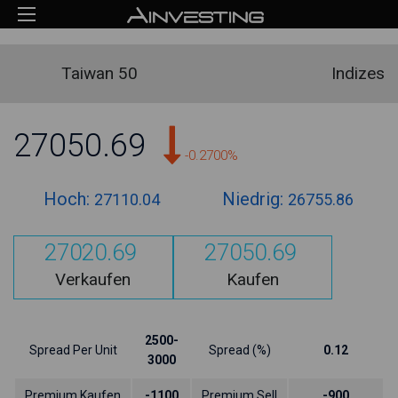
Taiwan 50
Indizes
27050.69
-0.2700%
Hoch:
Niedrig:
27110.04
26755.86
27020.69
27050.69
Verkaufen
Kaufen
2500-
Spread Per Unit
Spread (%)
0.12
3000
Premium Kaufen
-1100
Premium Sell
-900