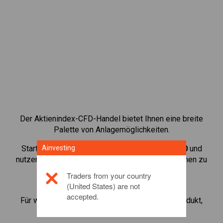
Der Aktienindex-CFD-Handel bietet Ihnen eine breite
Palette von Anlagemöglichkeiten.
Starten Sie den Handel mit CFDs auf
Ainvesting
Taiwan 50
und
nutzen Sie geringe Margins, um Ihr Handelsvolumen zu
vergrößern. Verfolgen Sie Sektoren und
Traders from your country
Volkswirtschaften.
(United States) are not
accepted.
Für weitere Informationen zu diesem Anlageprodukt,
klicken Sie hier