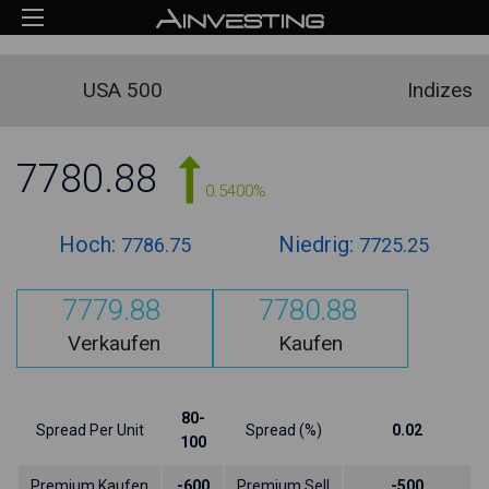
USA 500
Indizes
7780.88
0.5400%
Hoch:
Niedrig:
7786.75
7725.25
7779.88
7780.88
Verkaufen
Kaufen
80-
Spread Per Unit
Spread (%)
0.02
100
Premium Kaufen
-600
Premium Sell
-500