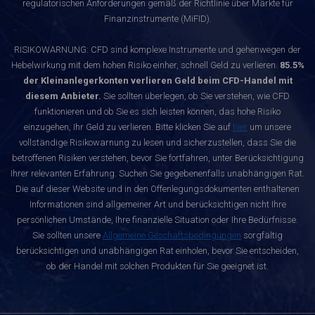
regulatorischen Anforderungen gemäß der Richtlinie über Märkte für
Finanzinstrumente (MiFID).
RISIKOWARNUNG: CFD sind komplexe Instrumente und gehenwegen der
Hebelwirkung mit dem hohen Risiko einher, schnell Geld zu verlieren.
85.5%
der Kleinanlegerkonten verlieren Geld beim CFD-Handel mit
diesem Anbieter.
Sie sollten überlegen, ob Sie verstehen, wie CFD
funktionieren und ob Sie es sich leisten können, das hohe Risiko
einzugehen, Ihr Geld zu verlieren. Bitte klicken Sie auf
hier
um unsere
vollständige Risikowarnung zu lesen und sicherzustellen, dass Sie die
betroffenen Risiken verstehen, bevor Sie fortfahren, unter Berücksichtigung
Ihrer relevanten Erfahrung. Suchen Sie gegebenenfalls unabhängigen Rat.
Die auf dieser Website und in den Offenlegungsdokumenten enthaltenen
Informationen sind allgemeiner Art und berücksichtigen nicht Ihre
persönlichen Umstände, Ihre finanzielle Situation oder Ihre Bedürfnisse.
Sie sollten unsere
Allgemeine Geschäftsbedingungen
sorgfältig
berücksichtigen und unabhängigen Rat einholen, bevor Sie entscheiden,
ob der Handel mit solchen Produkten für Sie geeignet ist.