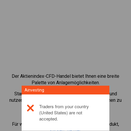
Der Aktienindex-CFD-Handel bietet Ihnen eine breite
Palette von Anlagemöglichkeiten.
Ainvesting
Starten Sie den Handel mit CFDs auf
USA 500
und
nutzen Sie geringe Margins, um Ihr Handelsvolumen zu
Traders from your country
vergrößern. Verfolgen Sie Sektoren und
(United States) are not
Volkswirtschaften.
accepted.
Für weitere Informationen zu diesem Anlageprodukt,
klicken Sie hier