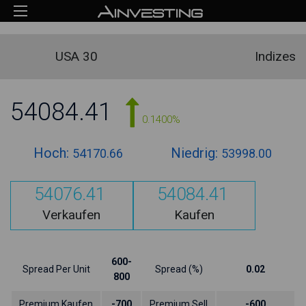
USA 30
Indizes
54084.41
0.1400%
Hoch:
Niedrig:
54170.66
53998.00
54076.41
54084.41
Verkaufen
Kaufen
600-
Spread Per Unit
Spread (%)
0.02
800
Premium Kaufen
-700
Premium Sell
-600