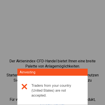
Der Aktienindex-CFD-Handel bietet Ihnen eine breite
Palette von Anlagemöglichkeiten.
Ainvesting
Starten Sie den Handel mit CFDs auf
USA 30
und nutzen
Sie geringe Margins, um Ihr Handelsvolumen zu
Traders from your country
vergrößern. Verfolgen Sie Sektoren und
(United States) are not
Volkswirtschaften.
accepted.
Für weitere Informationen zu diesem Anlageprodukt,
klicken Sie hier