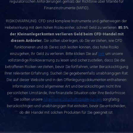
regulatorischen Anforderungen gemäß der Richtlinie über Märkte für
Finanzinstrumente (MiFID).
RISIKOWARNUNG: CFD sind komplexe Instrumente und gehenwegen der
Hebelwirkung mit dem hohen Risiko einher, schnell Geld zu verlieren.
85.5%
der Kleinanlegerkonten verlieren Geld beim CFD-Handel mit
diesem Anbieter.
Sie sollten überlegen, ob Sie verstehen, wie CFD
funktionieren und ob Sie es sich leisten können, das hohe Risiko
einzugehen, Ihr Geld zu verlieren. Bitte klicken Sie auf
hier
um unsere
vollständige Risikowarnung zu lesen und sicherzustellen, dass Sie die
betroffenen Risiken verstehen, bevor Sie fortfahren, unter Berücksichtigung
Ihrer relevanten Erfahrung. Suchen Sie gegebenenfalls unabhängigen Rat.
Die auf dieser Website und in den Offenlegungsdokumenten enthaltenen
Informationen sind allgemeiner Art und berücksichtigen nicht Ihre
persönlichen Umstände, Ihre finanzielle Situation oder Ihre Bedürfnisse.
Sie sollten unsere
Allgemeine Geschäftsbedingungen
sorgfältig
berücksichtigen und unabhängigen Rat einholen, bevor Sie entscheiden,
ob der Handel mit solchen Produkten für Sie geeignet ist.