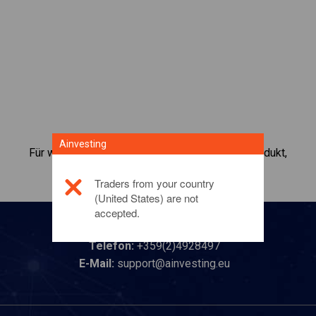
Ainvesting
Für weitere Informationen zu diesem Anlageprodukt,
klicken Sie hier
Traders from your country
(United States) are not
accepted.
Kontaktieren Sie uns
Telefon:
+359(2)4928497
E-Mail:
support@ainvesting.eu