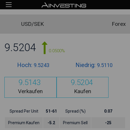
USD/SEK
Forex
9.5204
0.0500%
Hoch:
Niedrig:
9.5243
9.5110
9.5143
9.5204
Verkaufen
Kaufen
Spread Per Unit
51-61
Spread (%)
0.07
Premium Kaufen
-5.2
Premium Sell
-25