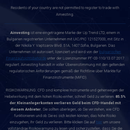
Residents of your country are not permitted to register to trade with
Ainvesting.
Ainvesting
ist eine eingetragene Marke der Up Trend LTD, einem in
Bulgarien registrierten Unternehmen mit UIC/PIC 121527003, mit Sitz in
der Nikola Y. Vaptsarov Blvd. 51A, 1407 Sofia, Bulgarien. Das
Unternehmen ist autorisiert, lizenziert und wird von der
bulgarischen
Finanzaufsichtsbehörde
unter der Lizenznummer РГ-03-110/13.07.2017
reguliert. Ainvesting handelt in voller Übereinstimmung mit den geltenden
regulatorischen Anforderungen gemäß der Richtlinie über Märkte für
Finanzinstrumente (MiFID).
RISIKOWARNUNG: CFD sind komplexe Instrumente und gehenwegen der
Hebelwirkung mit dem hohen Risiko einher, schnell Geld zu verlieren.
85.5%
der Kleinanlegerkonten verlieren Geld beim CFD-Handel mit
diesem Anbieter.
Sie sollten überlegen, ob Sie verstehen, wie CFD
funktionieren und ob Sie es sich leisten können, das hohe Risiko
einzugehen, Ihr Geld zu verlieren. Bitte klicken Sie auf
hier
um unsere
vollständige Risikowarnung zu lesen und sicherzustellen, dass Sie die