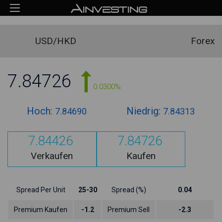
USD/HKD
Forex
7.84726
0.0300%
Hoch:
Niedrig:
7.84690
7.84313
7.84426
7.84726
Verkaufen
Kaufen
Spread Per Unit
25-30
Spread (%)
0.04
Premium Kaufen
-1.2
Premium Sell
-2.3