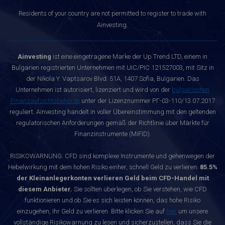
Residents of your country are not permitted to register to trade with
Ainvesting.
Ainvesting
ist eine eingetragene Marke der Up Trend LTD, einem in
Bulgarien registrierten Unternehmen mit UIC/PIC 121527003, mit Sitz in
der Nikola Y. Vaptsarov Blvd. 51A, 1407 Sofia, Bulgarien. Das
Unternehmen ist autorisiert, lizenziert und wird von der
bulgarischen
Finanzaufsichtsbehörde
unter der Lizenznummer РГ-03-110/13.07.2017
reguliert. Ainvesting handelt in voller Übereinstimmung mit den geltenden
regulatorischen Anforderungen gemäß der Richtlinie über Märkte für
Finanzinstrumente (MiFID).
RISIKOWARNUNG: CFD sind komplexe Instrumente und gehenwegen der
Hebelwirkung mit dem hohen Risiko einher, schnell Geld zu verlieren.
85.5%
der Kleinanlegerkonten verlieren Geld beim CFD-Handel mit
diesem Anbieter.
Sie sollten überlegen, ob Sie verstehen, wie CFD
funktionieren und ob Sie es sich leisten können, das hohe Risiko
einzugehen, Ihr Geld zu verlieren. Bitte klicken Sie auf
hier
um unsere
vollständige Risikowarnung zu lesen und sicherzustellen, dass Sie die