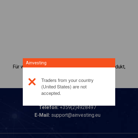
Ainvesting
Für weitere Informationen zu diesem Anlageprodukt,
klicken Sie hier
Traders from your country
(United States) are not
accepted.
Kontaktieren Sie uns
Telefon:
+359(2)4928497
E-Mail:
support@ainvesting.eu