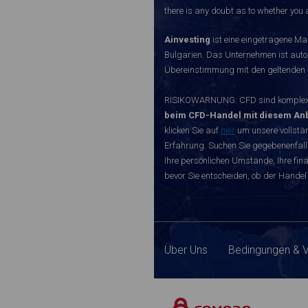
there is any doubt as to whether you a
Ainvesting
ist eine eingetragene Ma
Bulgarien. Das Unternehmen ist autori
Übereinstimmung mit den geltenden r
RISIKOWARNUNG: CFD sind komplexe I
beim CFD-Handel mit diesem Anb
klicken Sie auf
hier
um unsere vollstän
Erfahrung. Suchen Sie gegebenenfall
Ihre persönlichen Umstände, Ihre finan
bevor Sie entscheiden, ob der Handel 
Über Uns
Bedingungen & 