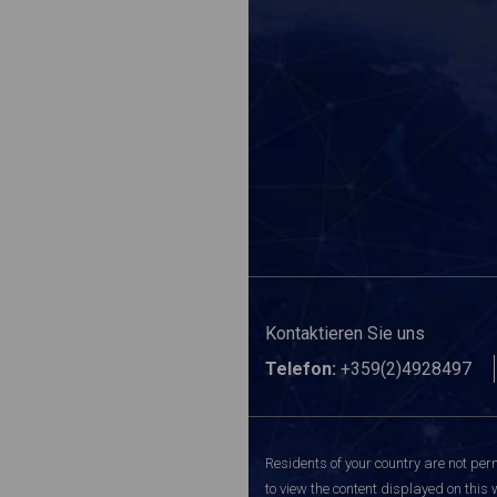
Kontaktieren Sie uns
Telefon:
+359(2)4928497
Residents of your country are not perm
to view the content displayed on this 