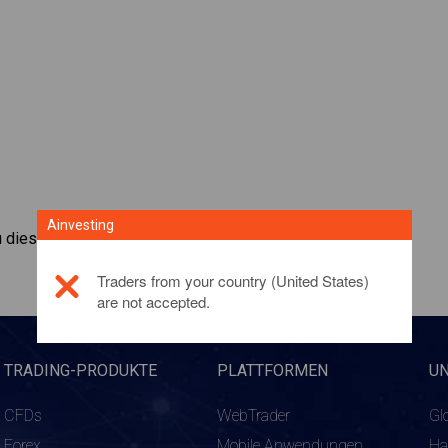
Ainvesting
zu diesem Anlageprodukt,
klicken Sie hier
Traders from your country (United States)
are not accepted.
TRADING-PRODUKTE
PLATTFORMEN
U
CFDs
WebTrader
Gl
Forex
Mobile Anwendungen
Ha