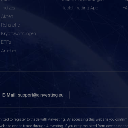
Indizes
Tablet Trading App
F
Aktien
Rohstoffe
Kryptowährungen
ETFs
Anleihen
E-Mail:
support@ainvesting.eu
itted to register to trade with Ainvesting.
By accessing this website you confirm 
website and to trade through Ainvesting. If you are prohibited from accessing the 