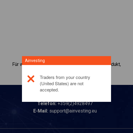
Ainvesting
Für weitere Informationen zu diesem Anlageprodukt,
klicken Sie hier
Traders from your country
(United States) are not
accepted.
Kontaktieren Sie uns
Telefon:
+359(2)4928497
E-Mail:
support@ainvesting.eu