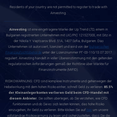
Residents of your country are not permitted to register to trade with
Ainvesting.
Ainvesting
ist eine eingetragene Marke der Up Trend LTD, einem in
Bulgarien registrierten Unternehmen mit UIC/PIC 121527003, mit Sitz in
der Nikola Y. Vaptsarov Blvd. 51A, 1407 Sofia, Bulgarien. Das
Unternehmen ist autorisiert, lizenziert und wird von der
bulgarischen
Finanzaufsichtsbehörde
unter der Lizenznummer РГ-03-110/13.07.2017
reguliert. Ainvesting handelt in voller Übereinstimmung mit den geltenden
regulatorischen Anforderungen gemäß der Richtlinie über Märkte für
Finanzinstrumente (MiFID).
RISIKOWARNUNG: CFD sind komplexe Instrumente und gehenwegen der
Hebelwirkung mit dem hohen Risiko einher, schnell Geld zu verlieren.
85.5%
der Kleinanlegerkonten verlieren Geld beim CFD-Handel mit
diesem Anbieter.
Sie sollten überlegen, ob Sie verstehen, wie CFD
funktionieren und ob Sie es sich leisten können, das hohe Risiko
einzugehen, Ihr Geld zu verlieren. Bitte klicken Sie auf
hier
um unsere
vollständige Risikowarnung zu lesen und sicherzustellen, dass Sie die