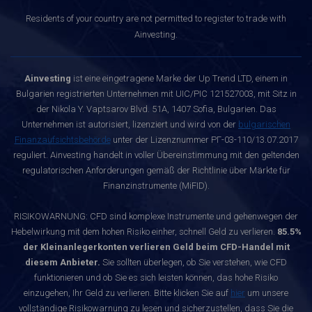
Residents of your country are not permitted to register to trade with
Ainvesting.
Ainvesting
ist eine eingetragene Marke der Up Trend LTD, einem in
Bulgarien registrierten Unternehmen mit UIC/PIC 121527003, mit Sitz in
der Nikola Y. Vaptsarov Blvd. 51A, 1407 Sofia, Bulgarien. Das
Unternehmen ist autorisiert, lizenziert und wird von der
bulgarischen
Finanzaufsichtsbehörde
unter der Lizenznummer РГ-03-110/13.07.2017
reguliert. Ainvesting handelt in voller Übereinstimmung mit den geltenden
regulatorischen Anforderungen gemäß der Richtlinie über Märkte für
Finanzinstrumente (MiFID).
RISIKOWARNUNG: CFD sind komplexe Instrumente und gehenwegen der
Hebelwirkung mit dem hohen Risiko einher, schnell Geld zu verlieren.
85.5%
der Kleinanlegerkonten verlieren Geld beim CFD-Handel mit
diesem Anbieter.
Sie sollten überlegen, ob Sie verstehen, wie CFD
funktionieren und ob Sie es sich leisten können, das hohe Risiko
einzugehen, Ihr Geld zu verlieren. Bitte klicken Sie auf
hier
um unsere
vollständige Risikowarnung zu lesen und sicherzustellen, dass Sie die