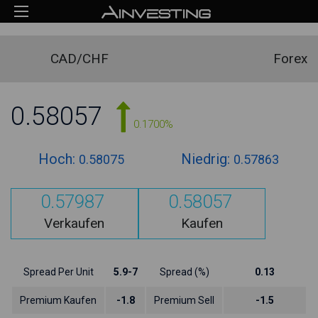
CAD/CHF
Forex
0.58057
0.1700%
Hoch:
Niedrig:
0.58075
0.57863
0.57987
0.58057
Verkaufen
Kaufen
Spread Per Unit
5.9-7
Spread (%)
0.13
Premium Kaufen
-1.8
Premium Sell
-1.5