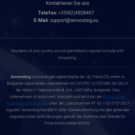
Kontaktieren Sie uns
Telefon:
+359(2)4928497
E-Mail:
support@ainvesting.eu
Residents of your country are not permitted to register to trade with
Ainvesting.
Ainvesting
ist eine eingetragene Marke der Up Trend LTD, einem in
Bulgarien registrierten Unternehmen mit UIC/PIC 121527003, mit Sitz in
der Nikola Y. Vaptsarov Blvd. 51A, 1407 Sofia, Bulgarien. Das
Unternehmen ist autorisiert, lizenziert und wird von der
bulgarischen
Finanzaufsichtsbehörde
unter der Lizenznummer РГ-03-110/13.07.2017
reguliert. Ainvesting handelt in voller Übereinstimmung mit den geltenden
regulatorischen Anforderungen gemäß der Richtlinie über Märkte für
Finanzinstrumente (MiFID).