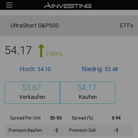
UltraShort S&P500
ETFs
54.17
0.5800%
Hoch:
Niedrig:
54.10
53.48
53.67
54.17
Verkaufen
Kaufen
Spread Per Unit
25-50
Spread (%)
0.94
Premium Kaufen
-2
Premium Sell
-3