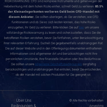
RISIKOWARNUNG: CFD sind komplexe Instrumente und gehenwegen der
Hebelwirkung mit dem hohen Risiko einher, schnell Geld zu verlieren.
85.5%
der Kleinanlegerkonten verlieren Geld beim CFD-Handel mit
diesem Anbieter.
Sie sollten überlegen, ob Sie verstehen, wie CFD
funktionieren und ob Sie es sich leisten können, das hohe Risiko
einzugehen, Ihr Geld zu verlieren. Bitte klicken Sie auf
hier
um unsere
vollständige Risikowarnung zu lesen und sicherzustellen, dass Sie die
betroffenen Risiken verstehen, bevor Sie fortfahren, unter Berücksichtigung
Ihrer relevanten Erfahrung. Suchen Sie gegebenenfalls unabhängigen Rat.
Die auf dieser Website und in den Offenlegungsdokumenten enthaltenen
Informationen sind allgemeiner Art und berücksichtigen nicht Ihre
persönlichen Umstände, Ihre finanzielle Situation oder Ihre Bedürfnisse.
Sie sollten unsere
Allgemeine Geschäftsbedingungen
sorgfältig
berücksichtigen und unabhängigen Rat einholen, bevor Sie entscheiden,
ob der Handel mit solchen Produkten für Sie geeignet ist.
Über Uns
© Alle Rechte vorbehalten
Bedingungen &
Ainvesting