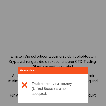
Erhalten Sie sofortigen Zugang zu den beliebtesten
Kryptowährungen, die direkt auf unserer CFD-Trading-
Plattform verfügbar sind.
Ainvesting
Starten Sie den Handel mit CFDs auf
Polygon
mit
minimaler Maintenance Margin, bester Ausführung und
Traders from your country
bis zu 1:200 Hebelwirkung.
(United States) are not
accepted.
Für weitere Informationen zu diesem Anlageprodukt,
klicken Sie hier