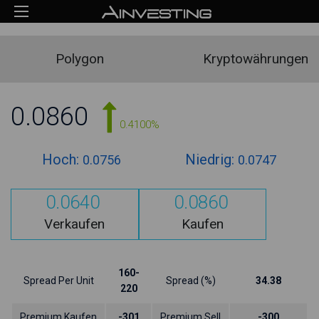
Polygon
Kryptowährungen
0.0860
0.4100%
Hoch:
Niedrig:
0.0756
0.0747
0.0640
0.0860
Verkaufen
Kaufen
160-
Spread Per Unit
Spread (%)
34.38
220
Premium Kaufen
-301
Premium Sell
-300