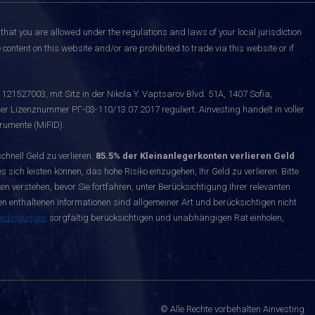
that you are allowed under the regulations and laws of your local jurisdiction
content on this website and/or are prohibited to trade via this website or if
121527003, mit Sitz in der Nikola Y. Vaptsarov Blvd. 51A, 1407 Sofia,
er Lizenznummer РГ-03-110/13.07.2017 reguliert. Ainvesting handelt in voller
rumente (MiFID).
nell Geld zu verlieren.
85.5% der Kleinanlegerkonten verlieren Geld
s sich leisten können, das hohe Risiko einzugehen, Ihr Geld zu verlieren. Bitte
n verstehen, bevor Sie fortfahren, unter Berücksichtigung Ihrer relevanten
enthaltenen Informationen sind allgemeiner Art und berücksichtigen nicht
bedingungen
sorgfältig berücksichtigen und unabhängigen Rat einholen,
© Alle Rechte vorbehalten Ainvesting