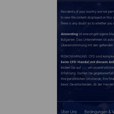
Residents of your country are not perm
to view the content displayed on this 
there is any doubt as to whether you a
Ainvesting
ist eine eingetragene Ma
Bulgarien. Das Unternehmen ist autori
Übereinstimmung mit den geltenden r
RISIKOWARNUNG: CFD sind komplexe I
beim CFD-Handel mit diesem Anb
klicken Sie auf
hier
um unsere vollstän
Erfahrung. Suchen Sie gegebenenfall
Ihre persönlichen Umstände, Ihre finan
bevor Sie entscheiden, ob der Handel 
Über Uns
Bedingungen & 