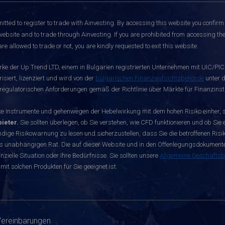
itted to register to trade with Ainvesting.
By accessing this website you confirm 
website and to trade through Ainvesting. If you are prohibited from accessing the 
re allowed to trade or not, you are kindly requested to exit this website.
rke der Up Trend LTD, einem in Bulgarien registrierten Unternehmen mit UIC/PIC 
siert, lizenziert und wird von der
bulgarischen Finanzaufsichtsbehörde
unter d
egulatorischen Anforderungen gemäß der Richtlinie über Märkte für Finanzinst
nstrumente und gehenwegen der Hebelwirkung mit dem hohen Risiko einher, sch
ieter.
Sie sollten überlegen, ob Sie verstehen, wie CFD funktionieren und ob Sie e
dige Risikowarnung zu lesen und sicherzustellen, dass Sie die betroffenen Risike
s unabhängigen Rat. Die auf dieser Website und in den Offenlegungsdokumenten 
zielle Situation oder Ihre Bedürfnisse. Sie sollten unsere
Allgemeine Geschäfts
mit solchen Produkten für Sie geeignet ist.
Vereinbarungen