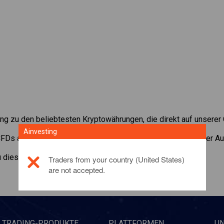
ang zu den beliebtesten Kryptowährungen, die direkt auf unserer
Ainvesting
 CFDs auf
Synthetix
mit minimaler Maintenance Margin, bester Au
zu diesem Anlageprodukt,
klicken Sie hier
Traders from your country (United States)
are not accepted.
TRADING-PRODUKTE
PLATTFORMEN
U