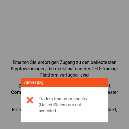
Erhalten Sie sofortigen Zugang zu den beliebtesten
Kryptowährungen, die direkt auf unserer CFD-Trading-
Plattform verfügbar sind.
Ainvesting
Starten Sie den Handel mit CFDs auf
Internet
Computer
mit minimaler Maintenance Margin, bester
Traders from your country
Ausführung und bis zu 1:200 Hebelwirkung.
(United States) are not
Für weitere Informationen zu diesem Anlageprodukt,
accepted.
klicken Sie hier