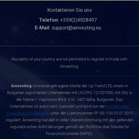
Kontaktieren Sie uns
Telefon:
+359(2)4928497
E-Mail:
support@ainvesting.eu
Residents of your country are not permitted to register to trade with
Ainvesting.
Ainvesting
ist eine eingetragene Marke der Up Trend LTD, einem in
Bulgarien registrierten Unternehmen mit UIC/PIC 121527003, mit Sitz in
der Nikola Y. Vaptsarov Blvd. 51A, 1407 Sofia, Bulgarien. Das
Unternehmen ist autorisiert, lizenziert und wird von der
bulgarischen
Finanzaufsichtsbehörde
unter der Lizenznummer РГ-03-110/13.07.2017
reguliert. Ainvesting handelt in voller Übereinstimmung mit den geltenden
regulatorischen Anforderungen gemäß der Richtlinie über Märkte für
Finanzinstrumente (MiFID).