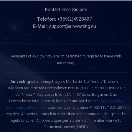
Kontaktieren Sie uns
Telefon:
+359(2)4928497
E-Mail:
support@ainvesting.eu
Residents of your country are not permitted to register to trade with
Ainvesting.
Ainvesting
ist eine eingetragene Marke der Up Trend LTD, einem in
Bulgarien registrierten Unternehmen mit UIC/PIC 121527003, mit Sitz in
der Nikola Y. Vaptsarov Blvd. 51A, 1407 Sofia, Bulgarien. Das
Unternehmen ist autorisiert, lizenziert und wird von der
bulgarischen
Finanzaufsichtsbehörde
unter der Lizenznummer РГ-03-110/13.07.2017
reguliert. Ainvesting handelt in voller Übereinstimmung mit den geltenden
regulatorischen Anforderungen gemäß der Richtlinie über Märkte für
Finanzinstrumente (MiFID).