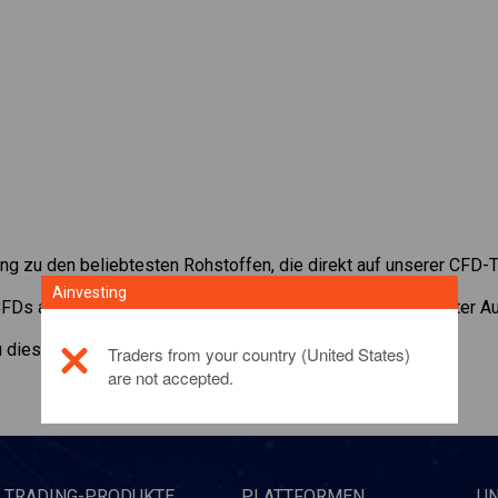
ng zu den beliebtesten Rohstoffen, die direkt auf unserer CFD-T
Ainvesting
 CFDs auf
Gold/CNY
mit minimaler Maintenance Margin, bester Au
zu diesem Anlageprodukt
klicken Sie hier
Traders from your country (United States)
are not accepted.
TRADING-PRODUKTE
PLATTFORMEN
U