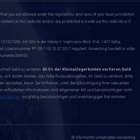
that you are allowed under the regulations and laws of your local jurisdiction
content on this website and/or are prohibited to trade via this website or if
121527003, mit Sitz in der Nikola Y. Vaptsarov Blvd. 51A, 1407 Sofia,
er Lizenznummer РГ-03-110/13.07.2017 reguliert. Ainvesting handelt in voller
rumente (MiFID).
nell Geld zu verlieren.
85.5% der Kleinanlegerkonten verlieren Geld
s sich leisten können, das hohe Risiko einzugehen, Ihr Geld zu verlieren. Bitte
n verstehen, bevor Sie fortfahren, unter Berücksichtigung Ihrer relevanten
enthaltenen Informationen sind allgemeiner Art und berücksichtigen nicht
bedingungen
sorgfältig berücksichtigen und unabhängigen Rat einholen,
© Alle Rechte vorbehalten Ainvesting