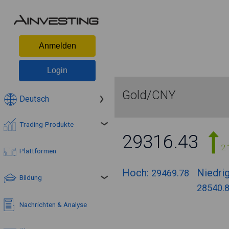
Anmelden
Login
Gold/CNY
Deutsch
Trading-Produkte
29316.43
2.
Plattformen
Hoch:
Niedrig
29469.78
Bildung
28540.
Nachrichten & Analyse