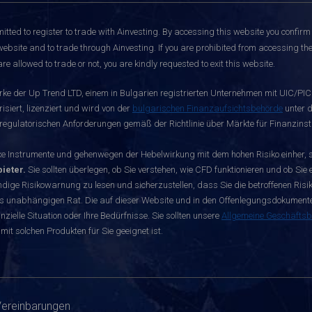
itted to register to trade with Ainvesting.
By accessing this website you confirm 
website and to trade through Ainvesting. If you are prohibited from accessing the 
re allowed to trade or not, you are kindly requested to exit this website.
rke der Up Trend LTD, einem in Bulgarien registrierten Unternehmen mit UIC/PIC 
siert, lizenziert und wird von der
bulgarischen Finanzaufsichtsbehörde
unter d
egulatorischen Anforderungen gemäß der Richtlinie über Märkte für Finanzinst
nstrumente und gehenwegen der Hebelwirkung mit dem hohen Risiko einher, sch
ieter.
Sie sollten überlegen, ob Sie verstehen, wie CFD funktionieren und ob Sie e
dige Risikowarnung zu lesen und sicherzustellen, dass Sie die betroffenen Risike
s unabhängigen Rat. Die auf dieser Website und in den Offenlegungsdokumenten 
zielle Situation oder Ihre Bedürfnisse. Sie sollten unsere
Allgemeine Geschäfts
mit solchen Produkten für Sie geeignet ist.
Vereinbarungen