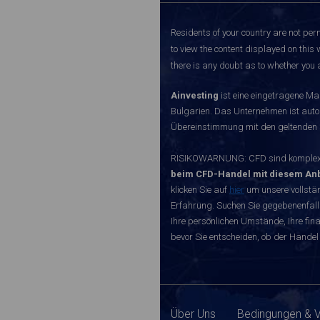
Residents of your country are not perm
to view the content displayed on this 
there is any doubt as to whether you a
Ainvesting
ist eine eingetragene Ma
Bulgarien. Das Unternehmen ist autori
Übereinstimmung mit den geltenden r
RISIKOWARNUNG: CFD sind komplexe I
beim CFD-Handel mit diesem Anb
klicken Sie auf
hier
um unsere vollstän
Erfahrung. Suchen Sie gegebenenfall
Ihre persönlichen Umstände, Ihre finan
bevor Sie entscheiden, ob der Handel 
Über Uns
Bedingungen & 