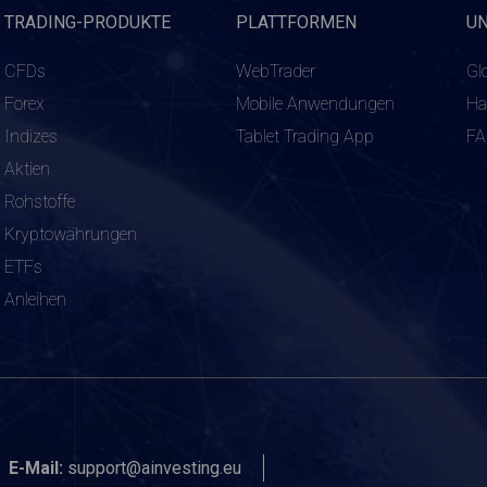
TRADING-PRODUKTE
PLATTFORMEN
U
CFDs
WebTrader
Gl
Forex
Mobile Anwendungen
Ha
Indizes
Tablet Trading App
F
Aktien
Rohstoffe
Kryptowährungen
ETFs
Anleihen
E-Mail:
support@ainvesting.eu