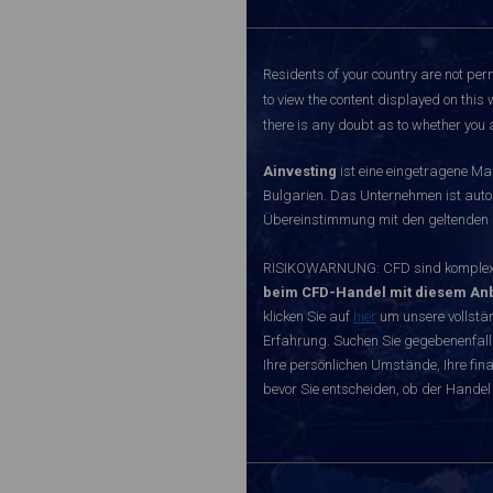
Residents of your country are not perm
to view the content displayed on this 
there is any doubt as to whether you a
Ainvesting
ist eine eingetragene Ma
Bulgarien. Das Unternehmen ist autori
Übereinstimmung mit den geltenden r
RISIKOWARNUNG: CFD sind komplexe I
beim CFD-Handel mit diesem Anb
klicken Sie auf
hier
um unsere vollstän
Erfahrung. Suchen Sie gegebenenfall
Ihre persönlichen Umstände, Ihre finan
bevor Sie entscheiden, ob der Handel 