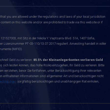
that you are allowed under the regulations and laws of your local jurisdiction
content on this website and/or are prohibited to trade via this website or if
121527003, mit Sitz in der Nikola Y. Vaptsarov Blvd. 51A, 1407 Sofia,
er Lizenznummer РГ-03-110/13.07.2017 reguliert. Ainvesting handelt in voller
rumente (MiFID).
nell Geld zu verlieren.
85.5% der Kleinanlegerkonten verlieren Geld
s sich leisten können, das hohe Risiko einzugehen, Ihr Geld zu verlieren. Bitte
n verstehen, bevor Sie fortfahren, unter Berücksichtigung Ihrer relevanten
enthaltenen Informationen sind allgemeiner Art und berücksichtigen nicht
bedingungen
sorgfältig berücksichtigen und unabhängigen Rat einholen,