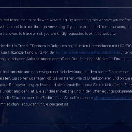
itted to register to trade with Ainvesting.
By accessing this website you confirm 
website and to trade through Ainvesting. If you are prohibited from accessing the 
re allowed to trade or not, you are kindly requested to exit this website.
rke der Up Trend LTD, einem in Bulgarien registrierten Unternehmen mit UIC/PIC 
siert, lizenziert und wird von der
bulgarischen Finanzaufsichtsbehörde
unter d
egulatorischen Anforderungen gemäß der Richtlinie über Märkte für Finanzinst
nstrumente und gehenwegen der Hebelwirkung mit dem hohen Risiko einher, sch
ieter.
Sie sollten überlegen, ob Sie verstehen, wie CFD funktionieren und ob Sie e
dige Risikowarnung zu lesen und sicherzustellen, dass Sie die betroffenen Risike
s unabhängigen Rat. Die auf dieser Website und in den Offenlegungsdokumenten 
zielle Situation oder Ihre Bedürfnisse. Sie sollten unsere
Allgemeine Geschäfts
mit solchen Produkten für Sie geeignet ist.