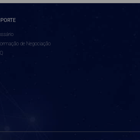
UPORTE
ossário
formação de Negociação
AQ