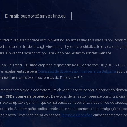
E-mail:
support@ainvesting.eu
itted to register to trade with Ainvesting.
By accessing this website you confirm 
website and to trade through Ainvesting. If you are prohibited from accessing the 
re allowed to trade or not, you are kindly requested to exit this website.
da Up Trend LTD, uma empresa registrada na Bulgária com UIC/PIC 121527003,
a e regulamentada pela
Comissão de Supervisão Financeira da Bulgária
sob o 
lamentares aplicáveis nos termos da Diretiva MiFID.
mentos complexos e acarretam um elevado risco de perder dinheiro rapidame
am CFDs com este provedor.
Deve considerar se compreende como funcionam os
 risco completo e garantir que compreende os riscos envolvidos antes de prosseg
essário. A informação contida neste site e nos documentos de divulgação é ap
cessidades. Deve considerar os nossos
Termos e Condições
cuidadosamente e pro