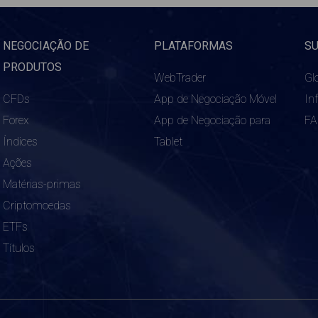
NEGOCIAÇÃO DE
PLATAFORMAS
S
PRODUTOS
WebTrader
Gl
CFDs
App de Negociação Móvel
In
Forex
App de Negociação para
F
Índices
Tablet
Ações
Matérias-primas
Criptomoedas
ETFs
Títulos