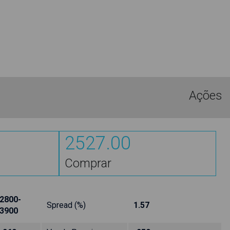
Ações
2527.00
Comprar
2800-
Spread (%)
1.57
3900