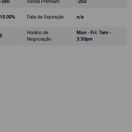
-260
Venda Premium
-250
10.00%
Data de Expiração
n/a
Horário de
Mon - Fri: 7am -
5
Negociação
3:30pm