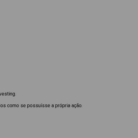
vesting.
dos como se possuísse a própria ação.