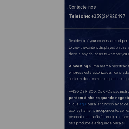
Contacte-nos
Telefone:
+359(2)4928497
Residents of your country are not perm
to view the content displayed on this 
there is any doubt as to whether you a
Ainvesting
é uma marca registrada 
empresa está autorizada, licenciad
conformidade com os requisitos regu
AVISO DE RISCO: Os CFDs são instru
perdem dinheiro quando negoci
clique
aqui
para ler o nosso aviso de
aconselhamento independente, se nec
pessoais, situação financeira ou ne
tais produtos é adequada para si.