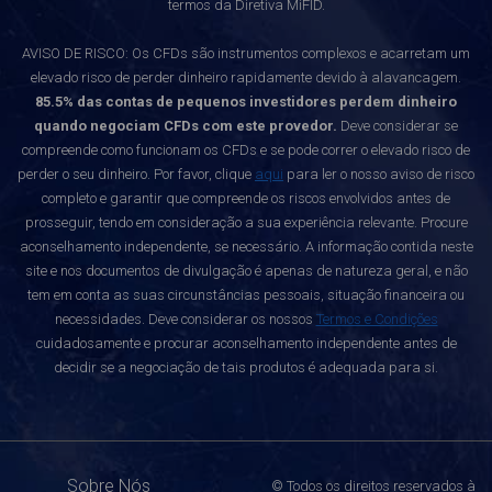
termos da Diretiva MiFID.
AVISO DE RISCO: Os CFDs são instrumentos complexos e acarretam um
elevado risco de perder dinheiro rapidamente devido à alavancagem.
85.5% das contas de pequenos investidores perdem dinheiro
quando negociam CFDs com este provedor.
Deve considerar se
compreende como funcionam os CFDs e se pode correr o elevado risco de
perder o seu dinheiro. Por favor, clique
aqui
para ler o nosso aviso de risco
completo e garantir que compreende os riscos envolvidos antes de
prosseguir, tendo em consideração a sua experiência relevante. Procure
aconselhamento independente, se necessário. A informação contida neste
site e nos documentos de divulgação é apenas de natureza geral, e não
tem em conta as suas circunstâncias pessoais, situação financeira ou
necessidades. Deve considerar os nossos
Termos e Condições
cuidadosamente e procurar aconselhamento independente antes de
decidir se a negociação de tais produtos é adequada para si.
Sobre Nós
© Todos os direitos reservados à