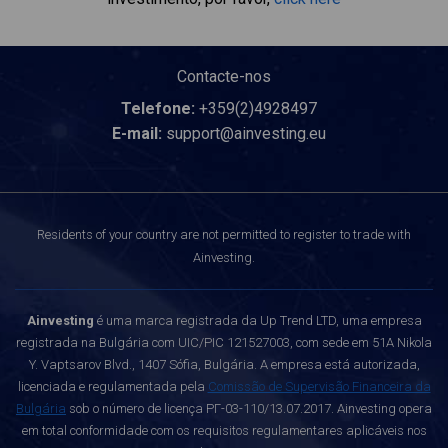
Contacte-nos
Telefone:
+359(2)4928497
E-mail:
support@ainvesting.eu
Residents of your country are not permitted to register to trade with
Ainvesting.
Ainvesting
é uma marca registrada da Up Trend LTD, uma empresa
registrada na Bulgária com UIC/PIC 121527003, com sede em 51A Nikola
Y. Vaptsarov Blvd., 1407 Sófia, Bulgária. A empresa está autorizada,
licenciada e regulamentada pela
Comissão de Supervisão Financeira da
Bulgária
sob o número de licença РГ-03-110/13.07.2017. Ainvesting opera
em total conformidade com os requisitos regulamentares aplicáveis nos