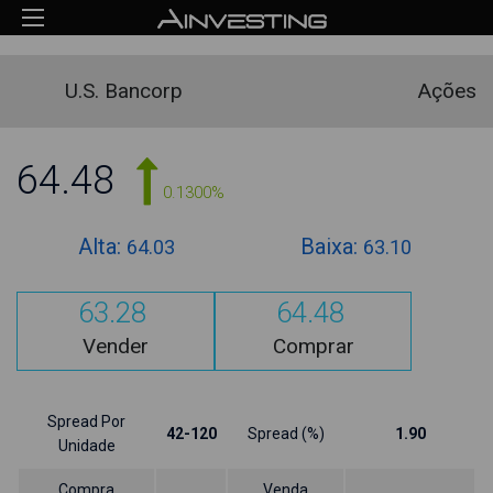
U.S. Bancorp
Ações
64.48
0.1300%
Alta:
Baixa:
64.03
63.10
63.28
64.48
Vender
Comprar
Spread Por
42-120
Spread (%)
1.90
Unidade
Compra
Venda