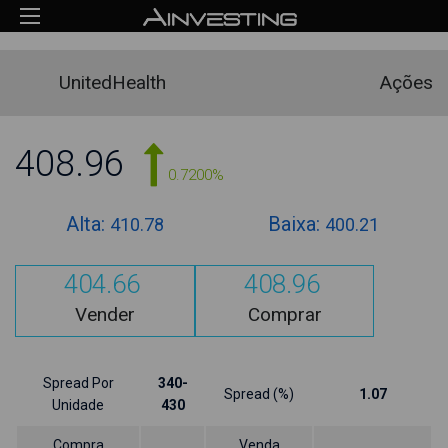
UnitedHealth
Ações
408.96
0.7200%
Alta:
Baixa:
410.78
400.21
404.66
408.96
Vender
Comprar
Spread Por
340-
Spread (%)
1.07
Unidade
430
Compra
Venda