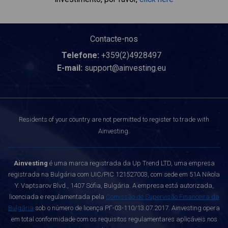
Contacte-nos
Telefone:
+359(2)4928497
E-mail:
support@ainvesting.eu
Residents of your country are not permitted to register to trade with
Ainvesting.
Ainvesting
é uma marca registrada da Up Trend LTD, uma empresa
registrada na Bulgária com UIC/PIC 121527003, com sede em 51A Nikola
Y. Vaptsarov Blvd., 1407 Sófia, Bulgária. A empresa está autorizada,
licenciada e regulamentada pela
Comissão de Supervisão Financeira da
Bulgária
sob o número de licença РГ-03-110/13.07.2017. Ainvesting opera
em total conformidade com os requisitos regulamentares aplicáveis nos