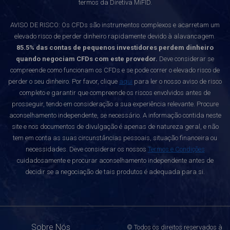
termos da Diretiva MiFID.
AVISO DE RISCO: Os CFDs são instrumentos complexos e acarretam um
elevado risco de perder dinheiro rapidamente devido à alavancagem.
85.5% das contas de pequenos investidores perdem dinheiro
quando negociam CFDs com este provedor.
Deve considerar se
compreende como funcionam os CFDs e se pode correr o elevado risco de
perder o seu dinheiro. Por favor, clique
aqui
para ler o nosso aviso de risco
completo e garantir que compreende os riscos envolvidos antes de
prosseguir, tendo em consideração a sua experiência relevante. Procure
aconselhamento independente, se necessário. A informação contida neste
site e nos documentos de divulgação é apenas de natureza geral, e não
tem em conta as suas circunstâncias pessoais, situação financeira ou
necessidades. Deve considerar os nossos
Termos e Condições
cuidadosamente e procurar aconselhamento independente antes de
decidir se a negociação de tais produtos é adequada para si.
Sobre Nós
© Todos os direitos reservados à