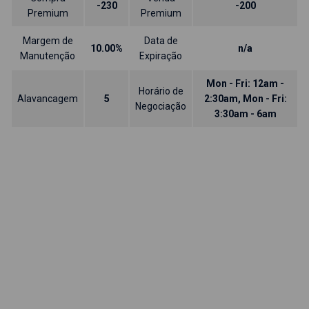
-230
-200
Premium
Premium
Margem de
Data de
10.00%
n/a
Manutenção
Expiração
Mon - Fri: 12am -
Horário de
Alavancagem
5
2:30am, Mon - Fri:
Negociação
3:30am - 6am