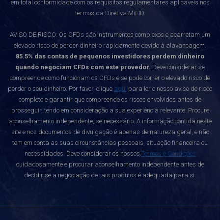
em total conformidade com os requisitos regulamentares aplicáveis nos
termos da Diretiva MiFID.
AVISO DE RISCO: Os CFDs são instrumentos complexos e acarretam um
elevado risco de perder dinheiro rapidamente devido à alavancagem.
85.5% das contas de pequenos investidores perdem dinheiro
quando negociam CFDs com este provedor.
Deve considerar se
compreende como funcionam os CFDs e se pode correr o elevado risco de
perder o seu dinheiro. Por favor, clique
aqui
para ler o nosso aviso de risco
completo e garantir que compreende os riscos envolvidos antes de
prosseguir, tendo em consideração a sua experiência relevante. Procure
aconselhamento independente, se necessário. A informação contida neste
site e nos documentos de divulgação é apenas de natureza geral, e não
tem em conta as suas circunstâncias pessoais, situação financeira ou
necessidades. Deve considerar os nossos
Termos e Condições
cuidadosamente e procurar aconselhamento independente antes de
decidir se a negociação de tais produtos é adequada para si.