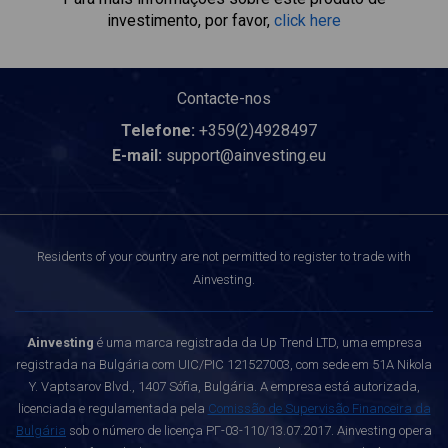
investimento, por favor,
click here
Contacte-nos
Telefone:
+359(2)4928497
E-mail:
support@ainvesting.eu
Residents of your country are not permitted to register to trade with
Ainvesting.
Ainvesting
é uma marca registrada da Up Trend LTD, uma empresa
registrada na Bulgária com UIC/PIC 121527003, com sede em 51A Nikola
Y. Vaptsarov Blvd., 1407 Sófia, Bulgária. A empresa está autorizada,
licenciada e regulamentada pela
Comissão de Supervisão Financeira da
Bulgária
sob o número de licença РГ-03-110/13.07.2017. Ainvesting opera