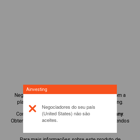
Ainvesting
Negocie mais de 1.000 ações internacionais com a
plataforma de negociação de CFD da Ainvesting.
Negociadores do seu país
(United States) não são
Comece a negociar CFDs de
Shiseido Company
.
aceites.
Obtenha cotações em tempo real e receba dividendos
como se possuísse a própria ação.
Para mais informações sobre este produto de