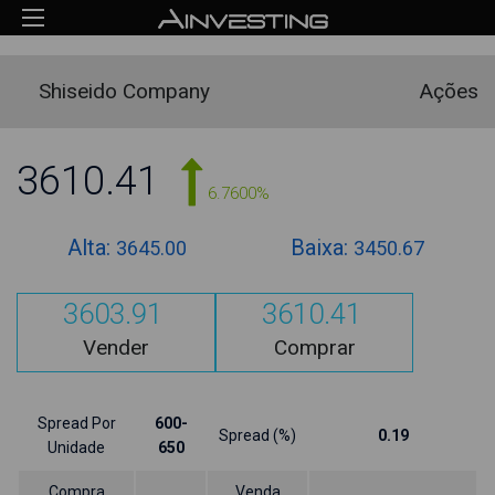
Shiseido Company
Ações
3610.41
6.7600%
Alta:
Baixa:
3645.00
3450.67
3603.91
3610.41
Vender
Comprar
Spread Por
600-
Spread (%)
0.19
Unidade
650
Compra
Venda