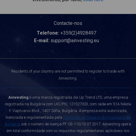
Contacte-nos
Telefone:
+359(2)4928497
E-mail:
support@ainvesting.eu
Residents of your country are not permitted to register to trade with
Ainvesting.
Ainvesting
é uma marca registrada da Up Trend LTD, uma empresa
registrada na Bulgária com UIC/PIC 121527003, com sede em 51A Nikola
Y. Vaptsarov Blvd., 1407 Sófia, Bulgária. A empresa está autorizada,
licenciada e regulamentada pela
Comissão de Supervisão Financeira da
Bulgária
sob o número de licença РГ-03-110/13.07.2017. Ainvesting opera
em total conformidade com os requisitos regulamentares aplicáveis nos