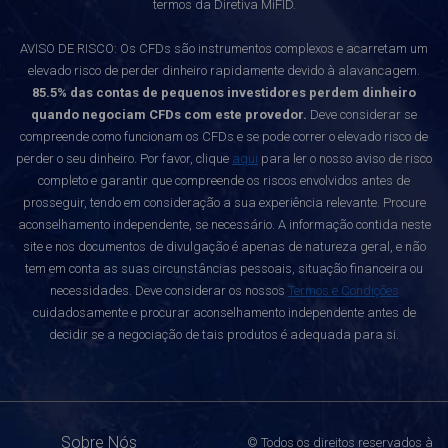
termos da Diretiva MiFID.
AVISO DE RISCO: Os CFDs são instrumentos complexos e acarretam um
elevado risco de perder dinheiro rapidamente devido à alavancagem.
85.5% das contas de pequenos investidores perdem dinheiro
quando negociam CFDs com este provedor.
Deve considerar se
compreende como funcionam os CFDs e se pode correr o elevado risco de
perder o seu dinheiro. Por favor, clique
aqui
para ler o nosso aviso de risco
completo e garantir que compreende os riscos envolvidos antes de
prosseguir, tendo em consideração a sua experiência relevante. Procure
aconselhamento independente, se necessário. A informação contida neste
site e nos documentos de divulgação é apenas de natureza geral, e não
tem em conta as suas circunstâncias pessoais, situação financeira ou
necessidades. Deve considerar os nossos
Termos e Condições
cuidadosamente e procurar aconselhamento independente antes de
decidir se a negociação de tais produtos é adequada para si.
Sobre Nós
© Todos os direitos reservados à