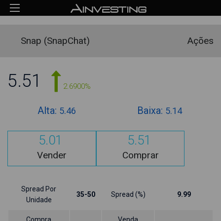
Snap (SnapChat)
Ações
5.51
2.6900%
Alta:
Baixa:
5.46
5.14
5.01
5.51
Vender
Comprar
Spread Por
35-50
Spread (%)
9.99
Unidade
Compra
Venda