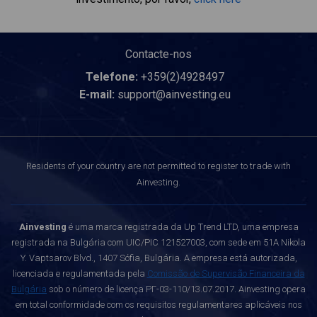
Contacte-nos
Telefone:
+359(2)4928497
E-mail:
support@ainvesting.eu
Residents of your country are not permitted to register to trade with
Ainvesting.
Ainvesting
é uma marca registrada da Up Trend LTD, uma empresa
registrada na Bulgária com UIC/PIC 121527003, com sede em 51A Nikola
Y. Vaptsarov Blvd., 1407 Sófia, Bulgária. A empresa está autorizada,
licenciada e regulamentada pela
Comissão de Supervisão Financeira da
Bulgária
sob o número de licença РГ-03-110/13.07.2017. Ainvesting opera
em total conformidade com os requisitos regulamentares aplicáveis nos