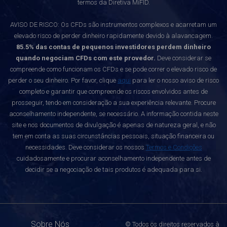
termos da Diretiva MiFID.
AVISO DE RISCO: Os CFDs são instrumentos complexos e acarretam um
elevado risco de perder dinheiro rapidamente devido à alavancagem.
85.5% das contas de pequenos investidores perdem dinheiro
quando negociam CFDs com este provedor.
Deve considerar se
compreende como funcionam os CFDs e se pode correr o elevado risco de
perder o seu dinheiro. Por favor, clique
aqui
para ler o nosso aviso de risco
completo e garantir que compreende os riscos envolvidos antes de
prosseguir, tendo em consideração a sua experiência relevante. Procure
aconselhamento independente, se necessário. A informação contida neste
site e nos documentos de divulgação é apenas de natureza geral, e não
tem em conta as suas circunstâncias pessoais, situação financeira ou
necessidades. Deve considerar os nossos
Termos e Condições
cuidadosamente e procurar aconselhamento independente antes de
decidir se a negociação de tais produtos é adequada para si.
Sobre Nós
© Todos os direitos reservados à