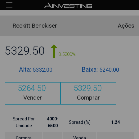
Reckitt Benckiser
Ações
5329.50
0.5200%
Alta:
Baixa:
5332.00
5240.00
5264.50
5329.50
Vender
Comprar
Spread Por
4000-
Spread (%)
1.24
Unidade
6500
Compra
Venda