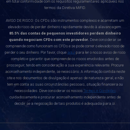
em total conformidade com os requisitos regulamentares aplicáveis nos
termos da Diretiva MiFID.
AVISO DE RISCO: Os CFDs são instrumentos complexos e acarretam um
elevado risco de perder dinheiro rapidamente devido à alavancagem.
85.5% das contas de pequenos investidores perdem dinheiro
quando negociam CFDs com este provedor.
Deve considerar se
compreende como funcionam os CFDs e se pode correr o elevado risco de
perder o seu dinheiro. Por favor, clique
aqui
para ler o nosso aviso de risco
completo e garantir que compreende os riscos envolvidos antes de
prosseguir, tendo em consideração a sua experiência relevante. Procure
aconselhamento independente, se necessário. A informação contida neste
site e nos documentos de divulgação é apenas de natureza geral, e não
tem em conta as suas circunstâncias pessoais, situação financeira ou
necessidades. Deve considerar os nossos
Termos e Condições
cuidadosamente e procurar aconselhamento independente antes de
decidir se a negociação de tais produtos é adequada para si.