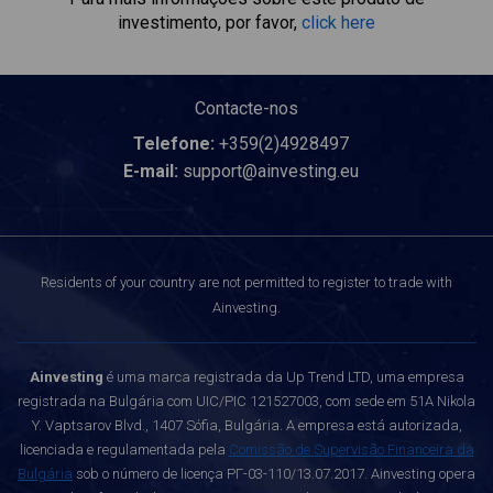
investimento, por favor,
click here
Contacte-nos
Telefone:
+359(2)4928497
E-mail:
support@ainvesting.eu
Residents of your country are not permitted to register to trade with
Ainvesting.
Ainvesting
é uma marca registrada da Up Trend LTD, uma empresa
registrada na Bulgária com UIC/PIC 121527003, com sede em 51A Nikola
Y. Vaptsarov Blvd., 1407 Sófia, Bulgária. A empresa está autorizada,
licenciada e regulamentada pela
Comissão de Supervisão Financeira da
Bulgária
sob o número de licença РГ-03-110/13.07.2017. Ainvesting opera