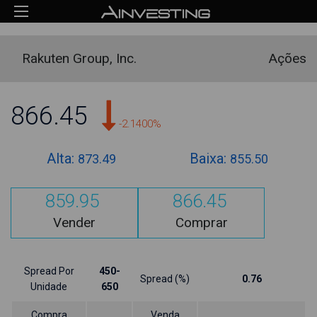
Rakuten Group, Inc.
Ações
866.45
-2.1400%
Alta:
Baixa:
873.49
855.50
859.95
866.45
Vender
Comprar
Spread Por
450-
Spread (%)
0.76
Unidade
650
Compra
Venda