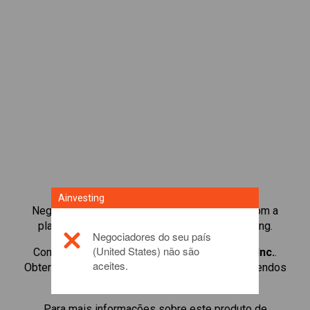
Ainvesting
Negocie mais de 1.000 ações internacionais com a
plataforma de negociação de CFD da Ainvesting.
Negociadores do seu país
(United States) não são
Comece a negociar CFDs de
Rakuten Group, Inc.
.
aceites.
Obtenha cotações em tempo real e receba dividendos
como se possuísse a própria ação.
Para mais informações sobre este produto de