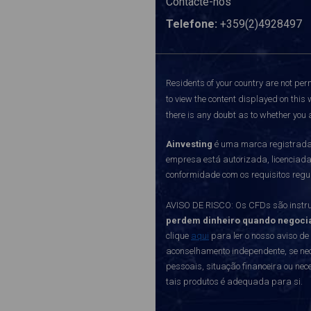
Contacte-nos
Telefone:
+359(2)4928497
Residents of your country are not perm
to view the content displayed on this 
there is any doubt as to whether you a
Ainvesting
é uma marca registrada 
empresa está autorizada, licenciad
conformidade com os requisitos regu
AVISO DE RISCO: Os CFDs são instru
perdem dinheiro quando negoci
clique
aqui
para ler o nosso aviso de
aconselhamento independente, se nec
pessoais, situação financeira ou ne
tais produtos é adequada para si.