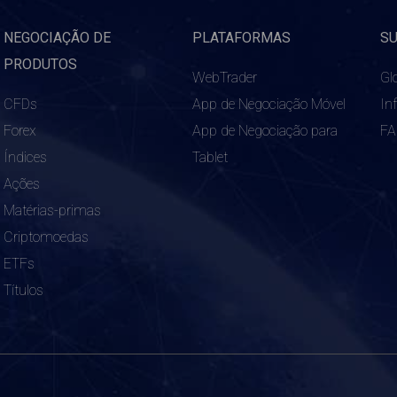
NEGOCIAÇÃO DE
PLATAFORMAS
S
PRODUTOS
WebTrader
Gl
CFDs
App de Negociação Móvel
In
Forex
App de Negociação para
F
Índices
Tablet
Ações
Matérias-primas
Criptomoedas
ETFs
Títulos