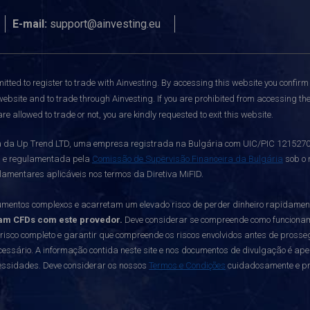
E-mail:
support@ainvesting.eu
itted to register to trade with Ainvesting.
By accessing this website you confirm 
website and to trade through Ainvesting. If you are prohibited from accessing the 
re allowed to trade or not, you are kindly requested to exit this website.
da Up Trend LTD, uma empresa registrada na Bulgária com UIC/PIC 121527003,
a e regulamentada pela
Comissão de Supervisão Financeira da Bulgária
sob o 
lamentares aplicáveis nos termos da Diretiva MiFID.
mentos complexos e acarretam um elevado risco de perder dinheiro rapidame
am CFDs com este provedor.
Deve considerar se compreende como funcionam os
 risco completo e garantir que compreende os riscos envolvidos antes de prosseg
essário. A informação contida neste site e nos documentos de divulgação é ap
cessidades. Deve considerar os nossos
Termos e Condições
cuidadosamente e pro