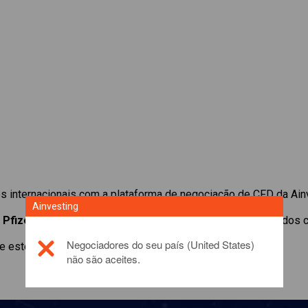
 internacionais com a plataforma de negociação de CFD da Ain
Ainvesting
e
Pfizer
. Obtenha cotações em tempo real e receba dividendos 
Negociadores do seu país (United States)
 este produto de investimento, por favor,
click here
não são aceites.