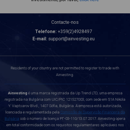
Contacte-nos
Telefone:
+359(2)4928497
E-mail:
support@ainvesting.eu
Residents of your country are not permitted to register to trade with
Ainvesting.
Ainvesting
é uma marca registrada da Up Trend LTD, uma empresa
registrada na Bulgária com UIC/PIC 121527003, com sede em 51A Nikola
Y. Vaptsarov Blvd., 1407 Sófia, Bulgária. A empresa está autorizada,
licenciada e regulamentada pela
Comissão de Supervisão Financeira da
Bulgária
sob o número de licença РГ-03-110/13.07.2017. Ainvesting opera
em total conformidade com os requisitos regulamentares aplicáveis nos