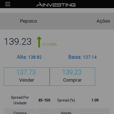
Pepsico
Ações
139.23
0.1100%
Alta:
Baixa:
138.82
137.14
137.73
139.23
Vender
Comprar
Spread Por
83-150
Spread (%)
1.09
Unidade
Compra
Venda