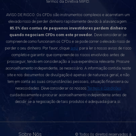
termos da Diretiva MiFID.
AVISO DE RISCO: Os CFDs são instrumentos complexos e acarretam um
elevado risco de perder dinheiro rapidamente devido à alavancagem.
85.5% das contas de pequenos investidores perdem dinheiro
quando negociam CFDs com este provedor.
Deve considerar se
compreende como funcionam os CFDs e se pode correr o elevado risco de
perder o seu dinheiro. Por favor, clique
aqui
para ler o nosso aviso de risco
completo e garantir que compreende os riscos envolvidos antes de
prosseguir, tendo em consideração a sua experiência relevante. Procure
aconselhamento independente, se necessário. A informação contida neste
site e nos documentos de divulgação é apenas de natureza geral, e não
tem em conta as suas circunstâncias pessoais, situação financeira ou
necessidades. Deve considerar os nossos
Termos e Condições
cuidadosamente e procurar aconselhamento independente antes de
decidir se a negociação de tais produtos é adequada para si.
Sobre Nós
© Todos os direitos reservados à