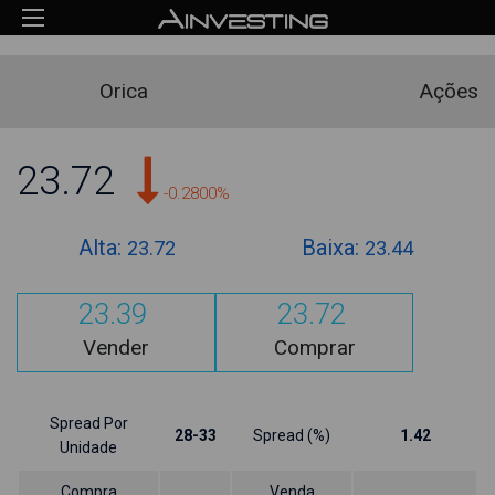
Orica
Ações
23.72
-0.2800%
Alta:
Baixa:
23.72
23.44
23.39
23.72
Vender
Comprar
Spread Por
28-33
Spread (%)
1.42
Unidade
Compra
Venda