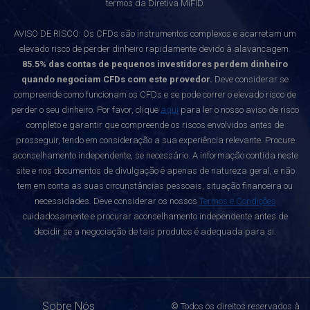
termos da Diretiva MiFID.
AVISO DE RISCO: Os CFDs são instrumentos complexos e acarretam um
elevado risco de perder dinheiro rapidamente devido à alavancagem.
85.5% das contas de pequenos investidores perdem dinheiro
quando negociam CFDs com este provedor.
Deve considerar se
compreende como funcionam os CFDs e se pode correr o elevado risco de
perder o seu dinheiro. Por favor, clique
aqui
para ler o nosso aviso de risco
completo e garantir que compreende os riscos envolvidos antes de
prosseguir, tendo em consideração a sua experiência relevante. Procure
aconselhamento independente, se necessário. A informação contida neste
site e nos documentos de divulgação é apenas de natureza geral, e não
tem em conta as suas circunstâncias pessoais, situação financeira ou
necessidades. Deve considerar os nossos
Termos e Condições
cuidadosamente e procurar aconselhamento independente antes de
decidir se a negociação de tais produtos é adequada para si.
Sobre Nós
© Todos os direitos reservados à