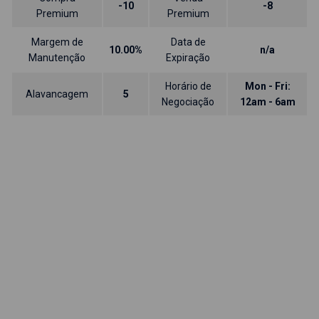
-10
-8
Premium
Premium
Margem de
Data de
10.00%
n/a
Manutenção
Expiração
Horário de
Mon - Fri:
Alavancagem
5
Negociação
12am - 6am