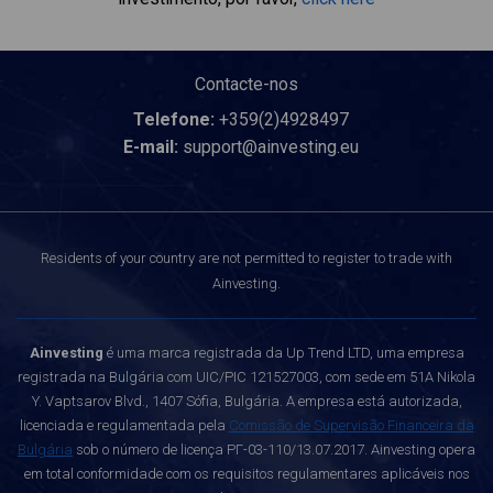
Contacte-nos
Telefone:
+359(2)4928497
E-mail:
support@ainvesting.eu
Residents of your country are not permitted to register to trade with
Ainvesting.
Ainvesting
é uma marca registrada da Up Trend LTD, uma empresa
registrada na Bulgária com UIC/PIC 121527003, com sede em 51A Nikola
Y. Vaptsarov Blvd., 1407 Sófia, Bulgária. A empresa está autorizada,
licenciada e regulamentada pela
Comissão de Supervisão Financeira da
Bulgária
sob o número de licença РГ-03-110/13.07.2017. Ainvesting opera
em total conformidade com os requisitos regulamentares aplicáveis nos