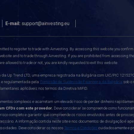
E-mail:
support@ainvesting.eu
itted to register to trade with Ainvesting.
By accessing this website you confirm 
website and to trade through Ainvesting. If you are prohibited from accessing the 
re allowed to trade or not, you are kindly requested to exit this website.
da Up Trend LTD, uma empresa registrada na Bulgária com UIC/PIC 121527003,
a e regulamentada pela
Comissão de Supervisão Financeira da Bulgária
sob o 
lamentares aplicáveis nos termos da Diretiva MiFID.
mentos complexos e acarretam um elevado risco de perder dinheiro rapidame
am CFDs com este provedor.
Deve considerar se compreende como funcionam os
 risco completo e garantir que compreende os riscos envolvidos antes de prosseg
essário. A informação contida neste site e nos documentos de divulgação é ap
cessidades. Deve considerar os nossos
Termos e Condições
cuidadosamente e pro