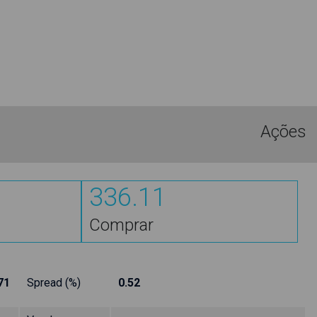
Ações
336.11
Comprar
71
Spread (%)
0.52