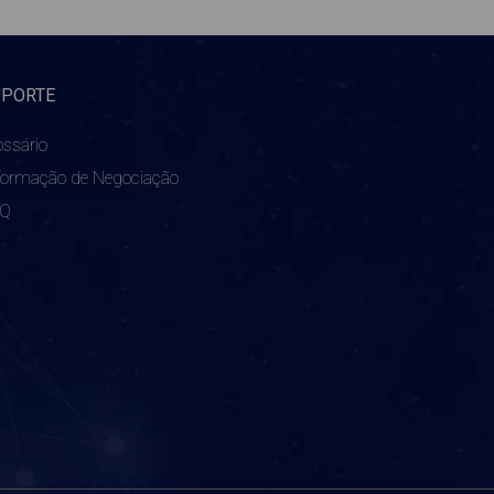
UPORTE
ossário
formação de Negociação
AQ