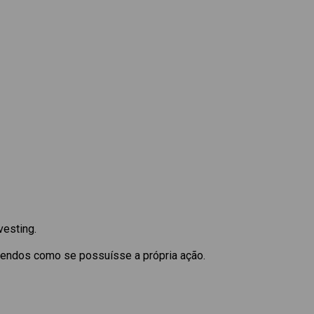
vesting.
dendos como se possuísse a própria ação.