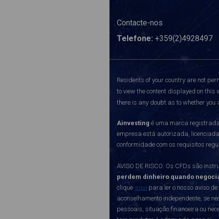
Contacte-nos
Telefone:
+359(2)4928497
Residents of your country are not perm
to view the content displayed on this 
there is any doubt as to whether you a
Ainvesting
é uma marca registrada 
empresa está autorizada, licenciad
conformidade com os requisitos regu
AVISO DE RISCO: Os CFDs são instru
perdem dinheiro quando negoci
clique
aqui
para ler o nosso aviso de
aconselhamento independente, se nec
pessoais, situação financeira ou ne