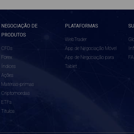
NEGOCIAÇÃO DE
PLATAFORMAS
S
PRODUTOS
WebTrader
Gl
CFDs
App de Negociação Móvel
In
Forex
App de Negociação para
F
Índices
Tablet
Ações
Matérias-primas
Criptomoedas
ETFs
Títulos